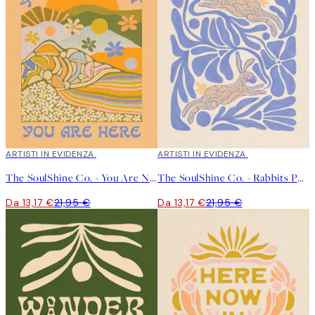
40%*
ARTISTI IN EVIDENZA
40%*
ARTISTI IN EVIDENZA
The SoulShine Co. - You Are Not Lost Poster
The SoulShine Co. - Rabbits Poster
Da 13,17 €
21,95 €
Da 13,17 €
21,95 €