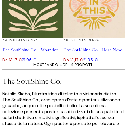
40%*
ARTISTI IN EVIDENZA
40%*
ARTISTI IN EVIDENZA
The SoulShine Co. - Woander Olive Poster
The SoulShine Co. - Here Now In This Poster
Da 13,17 €
21,95 €
Da 13,17 €
21,95 €
MOSTRANDO 4 DEL 4 PRODOTTI
The SoulShine Co.
Natalia Skeba, l'illustratrice di talento e visionaria dietro
The SoulShine Co., crea opere d'arte e poster utilizzando
gouache, acquarelli e pastelli ad olio. La sua ultima
collezione presenta poster caratterizzati da una palette di
colori distintiva e motivi significativi, ispirati all'essenza
stessa della natura. Ogni poster è pensato per elevare e