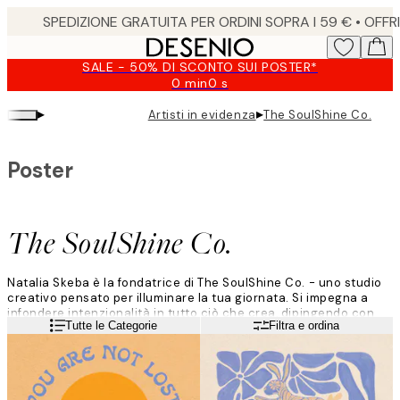
Skip
to
main
SALE - 50% DI SCONTO SUI POSTER*
content.
0 min
0 s
Valido
fino
▸
▸
Artisti in evidenza
The SoulShine Co.
a:
2026-
08-
Poster
10
The SoulShine Co.
Natalia Skeba è la fondatrice di The SoulShine Co. - uno studio
creativo pensato per illuminare la tua giornata. Si impegna a
infondere intenzionalità in tutto ciò che crea, dipingendo con
Leggi di più
Tutte le Categorie
Filtra e ordina
gouache, acquerello e pastelli ad olio.