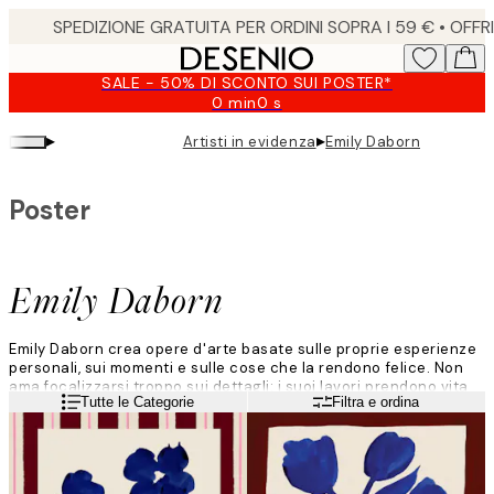
Skip
to
main
SALE - 50% DI SCONTO SUI POSTER*
content.
0 min
0 s
Valido
fino
▸
▸
Artisti in evidenza
Emily Daborn
a:
2026-
08-
Poster
09
Emily Daborn
Emily Daborn crea opere d'arte basate sulle proprie esperienze
personali, sui momenti e sulle cose che la rendono felice. Non
ama focalizzarsi troppo sui dettagli: i suoi lavori prendono vita
Leggi di più
Tutte le Categorie
Filtra e ordina
da semplici scarabocchi in un quaderno per poi trasformarsi
velocemente in pittura su Stampe su tela. Preferisce creare in
abbondanza, accogliere gli errori, per poi curare ed affinare
tutto successivamente.