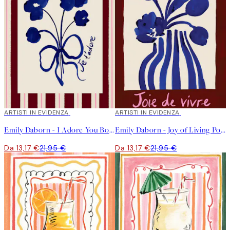
40%*
ARTISTI IN EVIDENZA
40%*
ARTISTI IN EVIDENZA
Emily Daborn - I Adore You Bouquet Poster
Emily Daborn - Joy of Living Poster
Da 13,17 €
21,95 €
Da 13,17 €
21,95 €