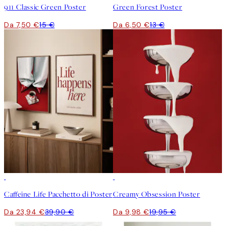
911 Classic Green Poster
Green Forest Poster
Da 7,50 €
15 €
Da 6,50 €
13 €
-40%
50%*
Caffeine Life Pacchetto di Poster
Creamy Obsession Poster
Da 23,94 €
39,90 €
Da 9,98 €
19,95 €