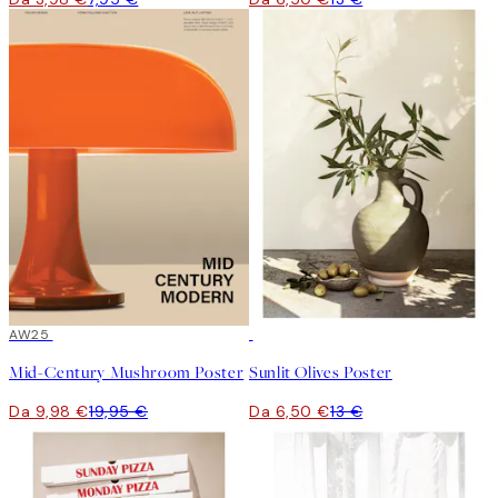
50%*
AW25
50%*
Mid-Century Mushroom Poster
Sunlit Olives Poster
Da 9,98 €
19,95 €
Da 6,50 €
13 €