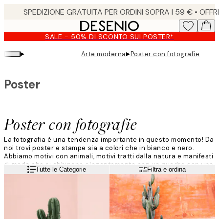
Skip
to
main
SALE - 50% DI SCONTO SUI POSTER*
content.
▸
▸
Arte moderna
Poster con fotografie
Poster
Poster con fotografie
La fotografia è una tendenza importante in questo momento! Da
noi trovi poster e stampe sia a colori che in bianco e nero.
Abbiamo motivi con animali, motivi tratti dalla natura e manifesti
di moda che si abbinano elegantemente con un quadro con una
Leggi di più
Tutte le Categorie
Filtra e ordina
citazione.