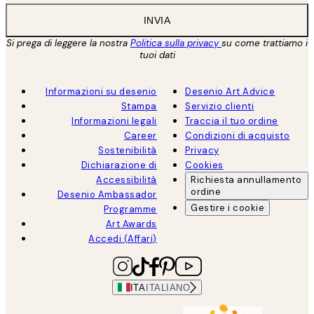
INVIA
Si prega di leggere la nostra
Politica sulla privacy
su come trattiamo i
tuoi dati
Informazioni su desenio
Desenio Art Advice
Stampa
Servizio clienti
Informazioni legali
Traccia il tuo ordine
Career
Condizioni di acquisto
Sostenibilità
Privacy
Dichiarazione di
Cookies
Accessibilità
Richiesta annullamento
ordine
Desenio Ambassador
Gestire i cookie
Programme
Art Awards
Accedi (Affari)
ITA
ITALIANO