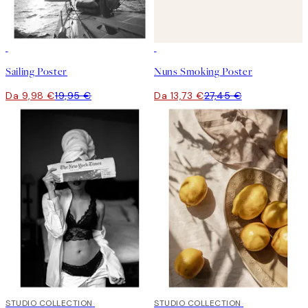
50%*
50%*
Sailing Poster
Nuns Smoking Poster
Da 9,98 €
19,95 €
Da 13,73 €
27,45 €
50%*
STUDIO COLLECTION
50%*
STUDIO COLLECTION