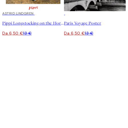
50%*
ASTRID LINDGREN
50%*
Pippi Longstocking on the Horse Poster
Paris Voyage Poster
Da 6,50 €
13 €
Da 6,50 €
13 €