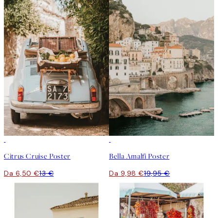
50%*
50%*
Citrus Cruise Poster
Bella Amalfi Poster
Da 6,50 €
13 €
Da 9,98 €
19,95 €