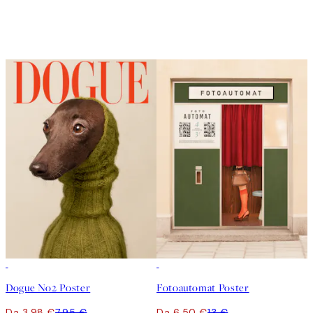
50%*
50%*
Dogue No2 Poster
Fotoautomat Poster
Da 3,98 €
7,95 €
Da 6,50 €
13 €