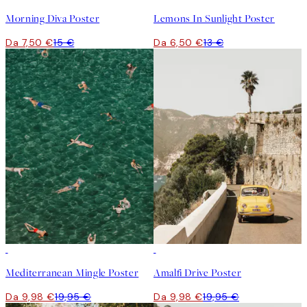
Morning Diva Poster
Lemons In Sunlight Poster
Da 7,50 €
15 €
Da 6,50 €
13 €
50%*
50%*
Mediterranean Mingle Poster
Amalfi Drive Poster
Da 9,98 €
19,95 €
Da 9,98 €
19,95 €