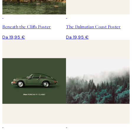
Beneath the Cliffs Poster
The Dalmatian Coast Poster
Da 19,95 €
Da 19,95 €
50%*
50%*