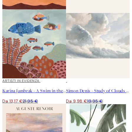
40%*
ARTISTI IN EVIDENZA
50%*
Karina Jambrak - A Swim in the Ocean Poster
Simon Denis - Study of Clouds with a Sunset near Rome Poster
Da 13,17 €
21,95 €
Da 9,98 €
19,95 €