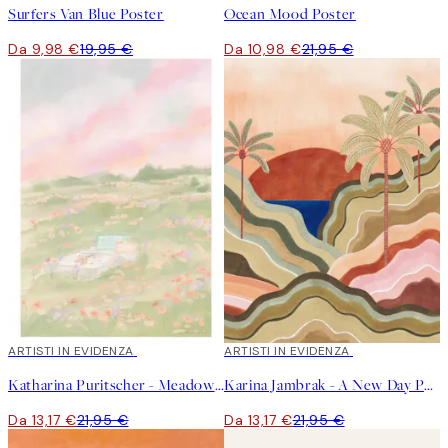
Surfers Van Blue Poster
Ocean Mood Poster
Da 9,98 €
19,95 €
Da 10,98 €
21,95 €
40%*
ARTISTI IN EVIDENZA
40%*
ARTISTI IN EVIDENZA
Katharina Puritscher - Meadow Poster
Karina Jambrak - A New Day Poster
Da 13,17 €
21,95 €
Da 13,17 €
21,95 €