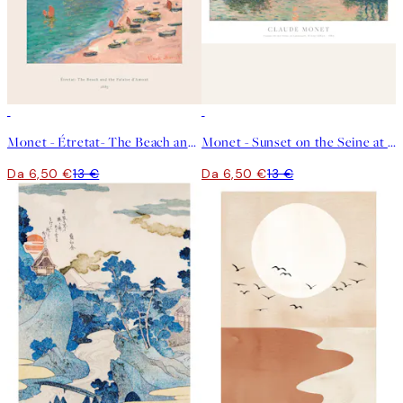
50%*
50%*
Monet - Étretat- The Beach and the Falaise d'Amont Poster
Monet - Sunset on the Seine at Lavacourt, Winter Effect Poster
Da 6,50 €
13 €
Da 6,50 €
13 €