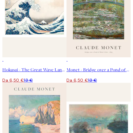
50%*
50%*
Hokusai - The Great Wave Landscape Poster
Monet - Bridge over a Pond of Water Lilies Poster
Da 6,50 €
13 €
Da 6,50 €
13 €