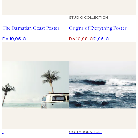
50%*
STUDIO COLLECTION
The Dalmatian Coast Poster
Origins of Everything Poster
Da 19,95 €
Da 10,98 €
21,95 €
50%*
50%*
COLLABORATION