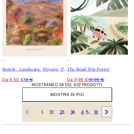
50%*
50%*
Renoir - Landscape (Paysage) Poster
The Road Trip Poster
Da 6,50 €
13 €
Da 9,98 €
19,95 €
MOSTRANDO 36 DEL 632 PRODOTTI
MOSTRA DI PIÙ
1
2
3
4
…
18