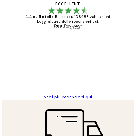
ECCELLENTI
4.4 su 5 stelle
Basato su 108488 valutazioni.
Leggi alcune delle recensioni qui.
Acquirente verificato
recensioni
dei
PERFECT!!
clienti
26 mag
Alessandra G
Vedi più recensioni qui