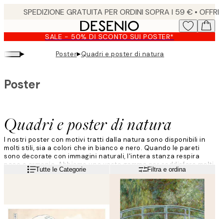
Skip
to
main
SALE - 50% DI SCONTO SUI POSTER*
content.
▸
▸
Poster
Quadri e poster di natura
Poster
Quadri e poster di natura
I nostri poster con motivi tratti dalla natura sono disponibili in
molti stili, sia a colori che in bianco e nero. Quando le pareti
sono decorate con immagini naturali, l'intera stanza respira
pace e armonia. Abbiamo una vasta gamma per soddisfare molti
Leggi di più
Tutte le Categorie
Filtra e ordina
stili di arredamento.