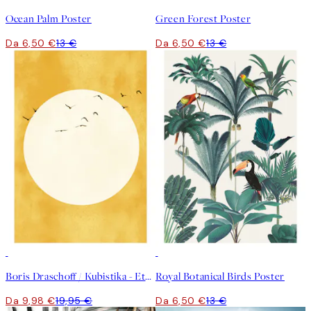
Ocean Palm Poster
Green Forest Poster
Da 6,50 €
13 €
Da 6,50 €
13 €
50%*
50%*
Boris Draschoff / Kubistika - Eternal Sunshine Poster
Royal Botanical Birds Poster
Da 9,98 €
19,95 €
Da 6,50 €
13 €