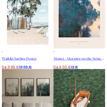
50%*
50%*
Waikiki Surfing Poster
Monet - Morning on the Seine near Giverny Poster
Da 9,98 €
19,95 €
Da 6,50 €
13 €