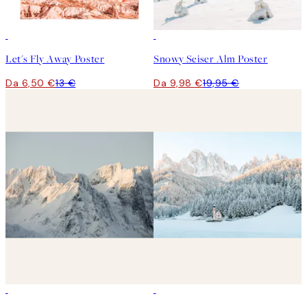
50%*
50%*
Let's Fly Away Poster
Snowy Seiser Alm Poster
Da 6,50 €
13 €
Da 9,98 €
19,95 €
50%*
50%*