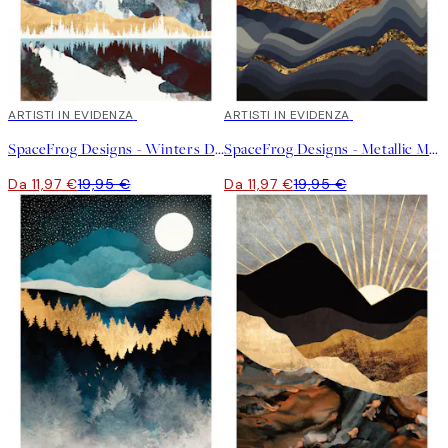
40%*
ARTISTI IN EVIDENZA
40%*
ARTISTI IN EVIDENZA
SpaceFrog Designs - Winters Day Poster
SpaceFrog Designs - Metallic Mountains Poster
Da 11,97 €
19,95 €
Da 11,97 €
19,95 €