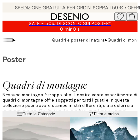
Skip
to
main
SALE - 50% DI SCONTO SUI POSTER*
content.
0 min
0 s
Valido
fino
▸
▸
Quadri e poster di natura
Quadri di mon
a:
2026-
08-
Poster
09
Quadri di montagne
Nessuna montagna è troppo alta! Il nostro vasto assortimento di
quadri di montagne offre soggetti per tutti i gusti e in questa
collezione puoi trovare stampe in stili differenti, sia a colori sia
in bianco e nero. Sfoglia i nostri quadri di montagne e scegli il
Leggi di più
Tutte le Categorie
Filtra e ordina
tuo preferito da appendere alle pareti della tua casa!