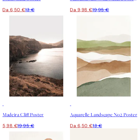
Da 6,50 €
13 €
Da 9,98 €
19,95 €
-70%
Outlet
50%*
Madeira Cliff Poster
Aquarelle Landscape No2 Poster
5,98 €
19,95 €
Da 6,50 €
13 €