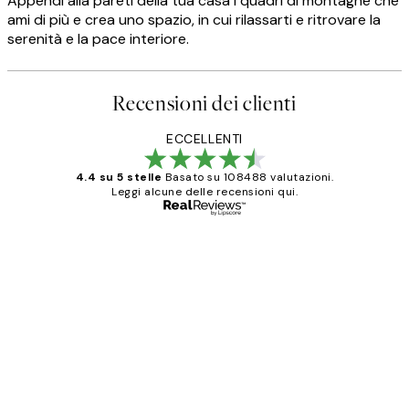
Appendi alla pareti della tua casa i quadri di montagne che
ami di più e crea uno spazio, in cui rilassarti e ritrovare la
serenità e la pace interiore.
Recensioni dei clienti
ECCELLENTI
4.4 su 5 stelle
Basato su 108488 valutazioni.
Leggi alcune delle recensioni qui.
Acquirente verificato
recensioni
dei
PERFECT!!
clienti
26 mag
Alessandra G