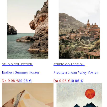
50%*
STUDIO COLLECTION
50%*
STUDIO COLLECTION
Endless Summer Poster
Mediterranean Valley Poster
Da 9,98 €
19,95 €
Da 9,98 €
19,95 €