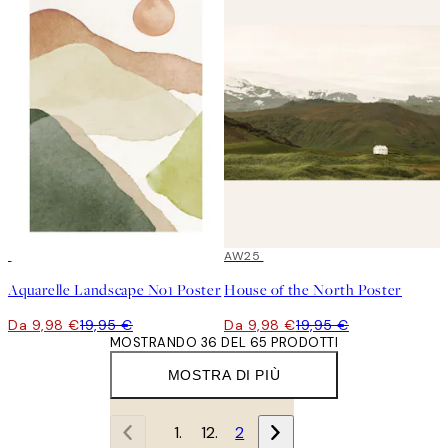
50%*
50%*
AW25
Aquarelle Landscape No1 Poster
House of the North Poster
Da 9,98 €
19,95 €
Da 9,98 €
19,95 €
MOSTRANDO 36 DEL 65 PRODOTTI
MOSTRA DI PIÙ
1
2