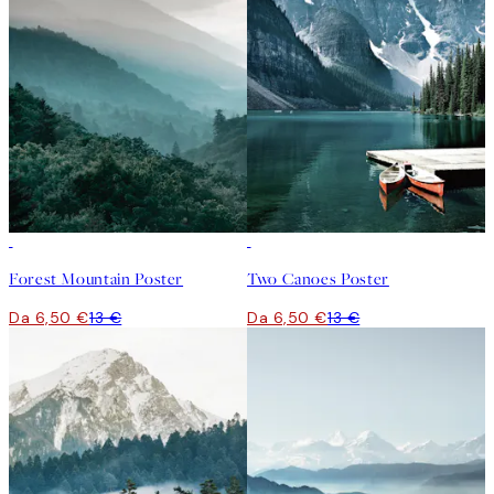
50%*
50%*
Forest Mountain Poster
Two Canoes Poster
Da 6,50 €
13 €
Da 6,50 €
13 €