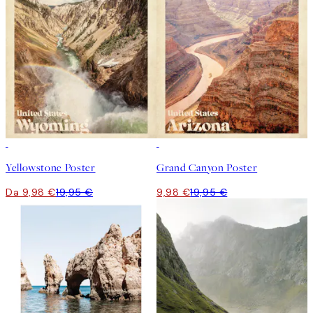
50%*
50%*
Yellowstone Poster
Grand Canyon Poster
Da 9,98 €
19,95 €
9,98 €
19,95 €