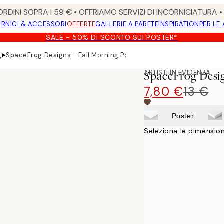
RDINI SOPRA I 59 € • OFFRIAMO SERVIZI DI INCORNICIATURA 
RNICI & ACCESSORI
OFFERTE
GALLERIE A PARETE
INSPIRATION
PER LE
SALE - 50% DI SCONTO SUI POSTER*
▸
g
SpaceFrog Designs - Fall Morning Poster
ARTISTI IN EVIDENZA
SpaceFrog Desig
7,80 €
13 €
Poster
Seleziona le dimension