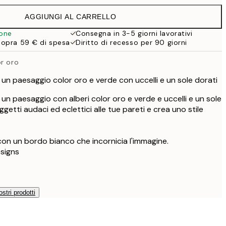
19,95 €
AGGIUNGI AL CARRELLO
19,47 €
32,45 €
ione
Consegna in 3-5 giorni lavorativi
sopra 59 € di spesa
Diritto di recesso per 90 giorni
or oro
di un paesaggio color oro e verde con uccelli e un sole dorati
di un paesaggio con alberi color oro e verde e uccelli e un sole
getti audaci ed eclettici alle tue pareti e crea uno stile
con un bordo bianco che incornicia l'immagine.
signs
ostri prodotti