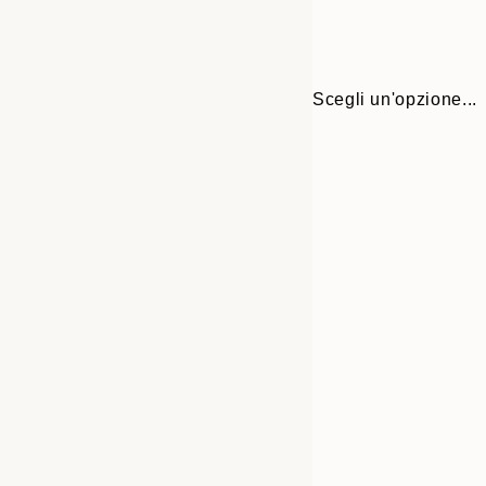
Scegli un'opzione...
Frame
21x30 cm
options
30x40 cm