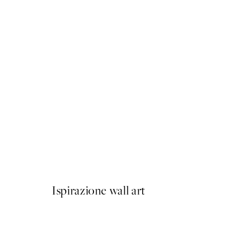
50%*
Traces of Light No2 Poster
Da 7,50 €
15 €
Ispirazione wall art