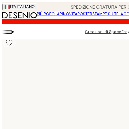
Skip
SPEDIZIONE GRATUITA PER O
ITA
ITALIANO
to
PIÚ POPOLARI
NOVITÀ
POSTER
STAMPE SU TELA
CO
main
content.
▸
Creazioni di SpaceFro