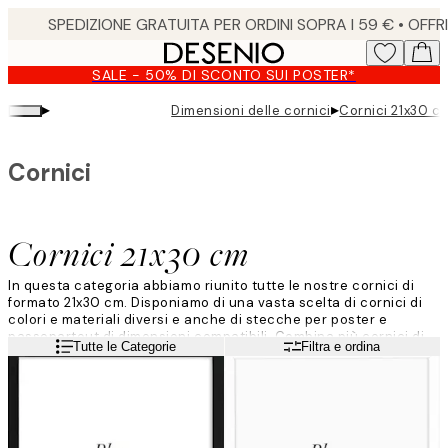
Skip
to
main
SALE - 50% DI SCONTO SUI POSTER*
content.
▸
▸
Dimensioni delle cornici
Cornici 21x30 c
Cornici
Cornici 21x30 cm
In questa categoria abbiamo riunito tutte le nostre cornici di
formato 21x30 cm. Disponiamo di una vasta scelta di cornici di
colori e materiali diversi e anche di stecche per poster e
passepartout di dimensioni compatibili. Combina più cornici di
Leggi di più
Tutte le Categorie
Filtra e ordina
dimensioni e colori diversi per creare gradevoli gallerie a
parete.