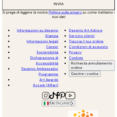
INVIA
Si prega di leggere la nostra
Politica sulla privacy
su come trattiamo i
tuoi dati
Informazioni su desenio
Desenio Art Advice
Stampa
Servizio clienti
Informazioni legali
Traccia il tuo ordine
Career
Condizioni di acquisto
Sostenibilità
Privacy
Dichiarazione di
Cookies
Accessibilità
Richiesta annullamento
ordine
Desenio Ambassador
Gestire i cookie
Programme
Art Awards
Accedi (Affari)
ITA
ITALIANO