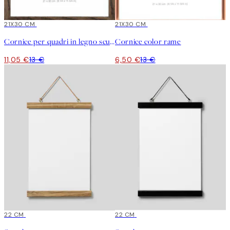
15%*
21X30 CM
-50%
21X30 CM
Cornice per quadri in legno scuro
Cornice color rame
11,05 €
13 €
6,50 €
13 €
22 CM
22 CM