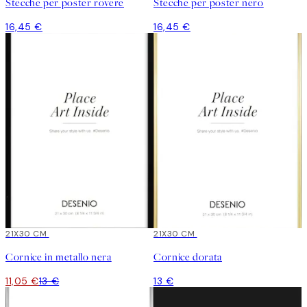
Stecche per poster rovere
Stecche per poster nero
16,45 €
16,45 €
15%*
21X30 CM
21X30 CM
Cornice in metallo nera
Cornice dorata
11,05 €
13 €
13 €