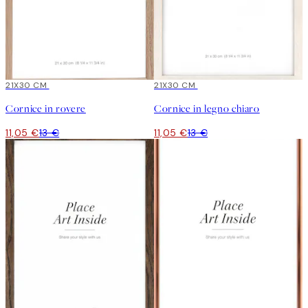
15%*
21X30 CM
15%*
21X30 CM
Cornice in rovere
Cornice in legno chiaro
11,05 €
13 €
11,05 €
13 €