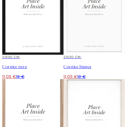
15%*
21X30 CM
15%*
21X30 CM
Cornice nera
Cornice bianca
11,05 €
13 €
11,05 €
13 €