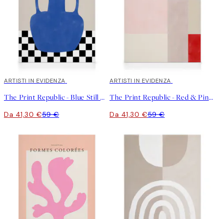
30%*
ARTISTI IN EVIDENZA
30%*
ARTISTI IN EVIDENZA
The Print Republic - Blue Still Life Poster No2 Stampa su Tela
The Print Republic - Red & Pink Colour Block Stampa su Tela
Da 41,30 €
59 €
Da 41,30 €
59 €