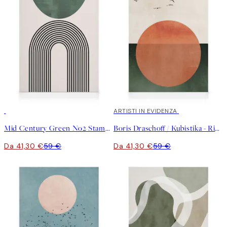
30%*
30%*
ARTISTI IN EVIDENZA
Mid Century Green No2 Stampa su Tela
Boris Draschoff / Kubistika - Rising Stampa su Tela
Da 41,30 €
59 €
Da 41,30 €
59 €