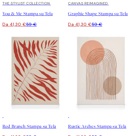
30%*
THE STYLIST COLLECTION
30%*
CANVAS REIMAGINED
You & Me Stampa su Tela
Graphic Shape Stampa su Tela
Da 41,30 €
59 €
Da 41,30 €
59 €
30%*
30%*
Red Branch Stampa su Tela
Rustic Arches Stampa su Tela