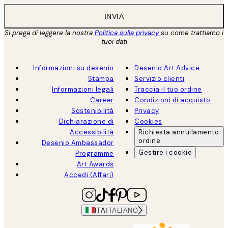
INVIA
Si prega di leggere la nostra
Politica sulla privacy
su come trattiamo i
tuoi dati
Informazioni su desenio
Desenio Art Advice
Stampa
Servizio clienti
Informazioni legali
Traccia il tuo ordine
Career
Condizioni di acquisto
Sostenibilità
Privacy
Dichiarazione di
Cookies
Accessibilità
Richiesta annullamento
ordine
Desenio Ambassador
Gestire i cookie
Programme
Art Awards
Accedi (Affari)
ITA
ITALIANO