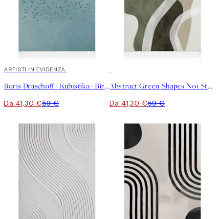
30%*
ARTISTI IN EVIDENZA
30%*
Boris Draschoff / Kubistika - Birds Fly Away Stampa su Tela
Abstract Green Shapes No1 Stampa su Tela
Da 41,30 €
59 €
Da 41,30 €
59 €