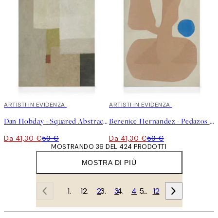
30%*
ARTISTI IN EVIDENZA
30%*
ARTISTI IN EVIDENZA
Dan Hobday - Squared Abstract Stampa su Tela
Berenice Hernandez - Pedazos de Plantas IV Stampa su Tela
Da 41,30 €
59 €
Da 41,30 €
59 €
MOSTRANDO 36 DEL 424 PRODOTTI
MOSTRA DI PIÙ
1
2
3
4
…
12