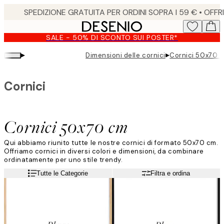
Skip
to
main
SALE - 50% DI SCONTO SUI POSTER*
content.
▸
▸
Dimensioni delle cornici
Cornici 50x70 
Cornici
Cornici 50x70 cm
Qui abbiamo riunito tutte le nostre cornici di formato 50x70 cm.
Offriamo cornici in diversi colori e dimensioni, da combinare
ordinatamente per uno stile trendy.
Leggi di più
Tutte le Categorie
Filtra e ordina