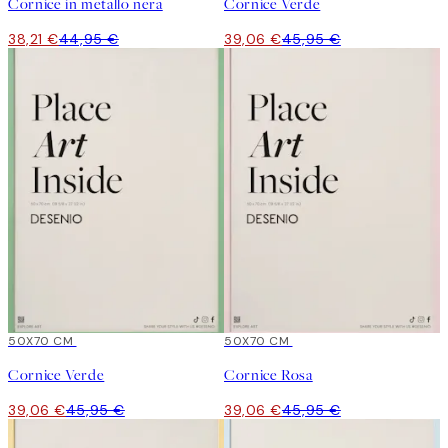
Cornice in metallo nera
Cornice Verde
38,21 €
44,95 €
39,06 €
45,95 €
15%*
50X70 CM
15%*
50X70 CM
Cornice Verde
Cornice Rosa
39,06 €
45,95 €
39,06 €
45,95 €