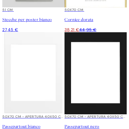
51 CM
15%*
50X70 CM
Stecche per poster bianco
Cornice dorata
27,45 €
38,21 €
44,95 €
50X70 CM - APERTURA 40X50 CM
50X70 CM - APERTURA 40X50 CM
Passepartout bianco
Passepartout nero