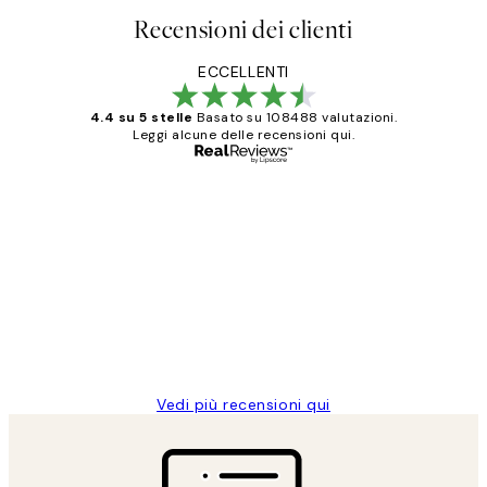
Recensioni dei clienti
ECCELLENTI
4.4 su 5 stelle
Basato su 108488 valutazioni.
Leggi alcune delle recensioni qui.
Acquirente verificato
recensioni
dei
PERFECT!!
clienti
26 mag
Alessandra G
Vedi più recensioni qui