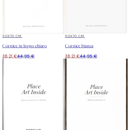
15%*
50X70 CM
15%*
50X70 CM
Cornice in legno chiaro
Cornice bianca
38,21 €
44,95 €
38,21 €
44,95 €