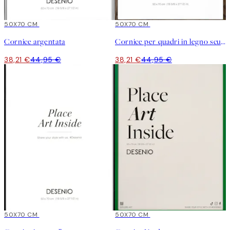
15%*
50X70 CM
15%*
50X70 CM
Cornice argentata
Cornice per quadri in legno scuro
38,21 €
44,95 €
38,21 €
44,95 €
15%*
50X70 CM
15%*
50X70 CM