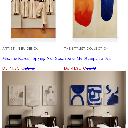
30%*
ARTISTI IN EVIDENZA
30%*
THE STYLIST COLLECTION
Maxime Rokus - Spying No1 Stampa su Tela
You & Me Stampa su Tela
Da 41,30 €
59 €
Da 41,30 €
59 €