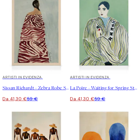
30%*
ARTISTI IN EVIDENZA
30%*
ARTISTI IN EVIDENZA
Sissan Richardt - Zebra Robe Stampa su Tela
La Poire - Waiting for Spring Stampa su Tela
Da 41,30 €
59 €
Da 41,30 €
59 €