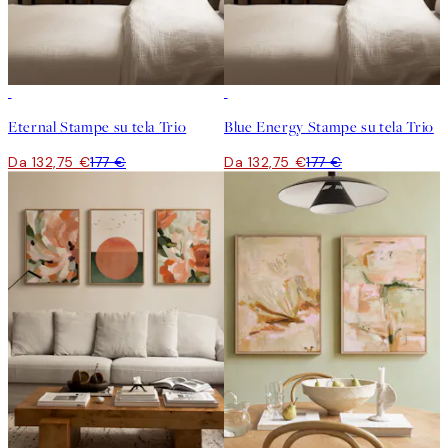
-25%
-25%
Eternal Stampe su tela Trio
Blue Energy Stampe su tela Trio
Da 132,75 €
177 €
Da 132,75 €
177 €