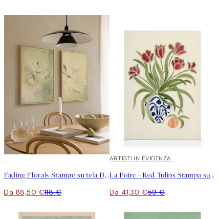
-25%
30%*
ARTISTI IN EVIDENZA
Fading Florals Stampe su tela Duo
La Poire - Red Tulips Stampa su Tela
Da 88,50 €
118 €
Da 41,30 €
59 €