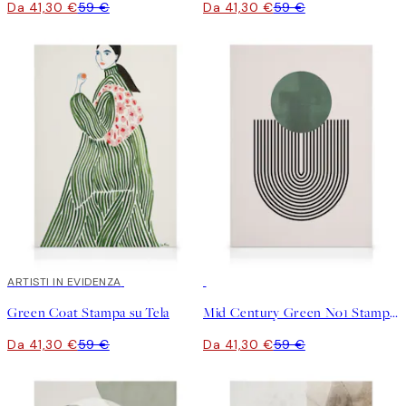
Da 41,30 €
59 €
Da 41,30 €
59 €
30%*
ARTISTI IN EVIDENZA
30%*
Green Coat Stampa su Tela
Mid Century Green No1 Stampa su Tela
Da 41,30 €
59 €
Da 41,30 €
59 €