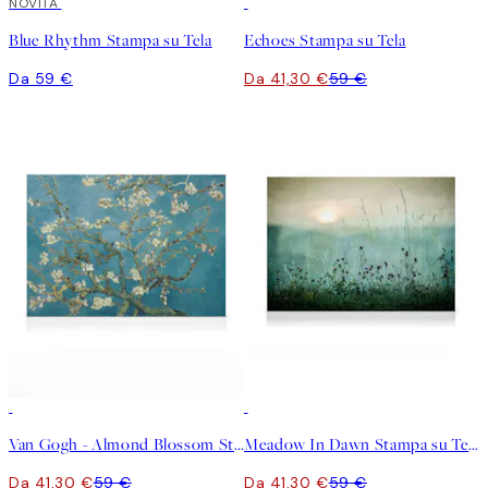
NOVITÀ
30%*
Blue Rhythm Stampa su Tela
Echoes Stampa su Tela
Da 59 €
Da 41,30 €
59 €
30%*
30%*
Van Gogh - Almond Blossom Stampa su Tela
Meadow In Dawn Stampa su Tela
Da 41,30 €
59 €
Da 41,30 €
59 €