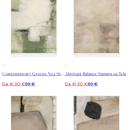
30%*
30%*
Contemporary Greens No2 Stampa su Tela
Abstract Balance Stampa su Tela
Da 41,30 €
59 €
Da 41,30 €
59 €