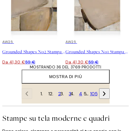
30%*
AW25
30%*
AW25
Grounded Shapes No2 Stampa su Tela
Grounded Shapes No1 Stampa su Tela
Da 41,30 €
59 €
Da 41,30 €
59 €
MOSTRANDO 36 DEL 3769 PRODOTTI
MOSTRA DI PIÙ
1
2
3
4
…
105
Stampe su tela moderne e quadri