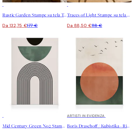
-25%
-25%
Rustic Garden Stampe su tela Trio
Traces of Light Stampe su tela Duo
Da 132,75 €
177 €
Da 88,50 €
118 €
30%*
30%*
ARTISTI IN EVIDENZA
Mid Century Green No2 Stampa su Tela
Boris Draschoff / Kubistika - Rising Stampa su Tela