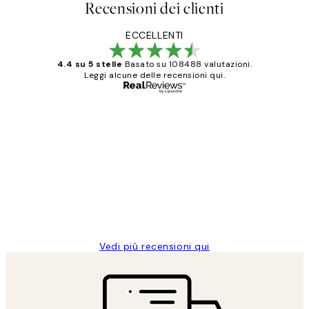
Recensioni dei clienti
ECCELLENTI
4.4 su 5 stelle
Basato su 108488 valutazioni.
Leggi alcune delle recensioni qui.
Acquirente verificato
recensioni
dei
PERFECT!!
clienti
26 mag
Alessandra G
Vedi più recensioni qui