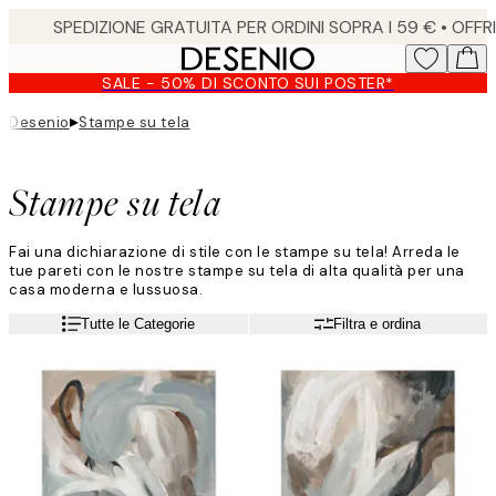
Skip
to
main
SALE - 50% DI SCONTO SUI POSTER*
content.
▸
Desenio
Stampe su tela
Stampe su tela
Fai una dichiarazione di stile con le stampe su tela! Arreda le
tue pareti con le nostre stampe su tela di alta qualità per una
casa moderna e lussuosa.
Tutte le Categorie
Filtra e ordina