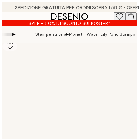
Skip
to
main
SALE - 50% DI SCONTO SUI POSTER*
content.
▸
▸
Stampe su tela
Monet - Water Lily Pond Stampa s
Product
images