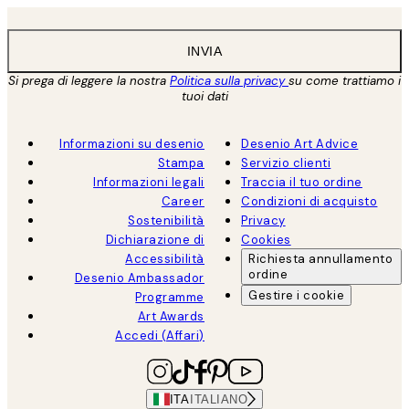
INVIA
Si prega di leggere la nostra
Politica sulla privacy
su come trattiamo i
tuoi dati
Informazioni su desenio
Desenio Art Advice
Stampa
Servizio clienti
Informazioni legali
Traccia il tuo ordine
Career
Condizioni di acquisto
Sostenibilità
Privacy
Dichiarazione di
Cookies
Accessibilità
Richiesta annullamento
ordine
Desenio Ambassador
Gestire i cookie
Programme
Art Awards
Accedi (Affari)
ITA
ITALIANO