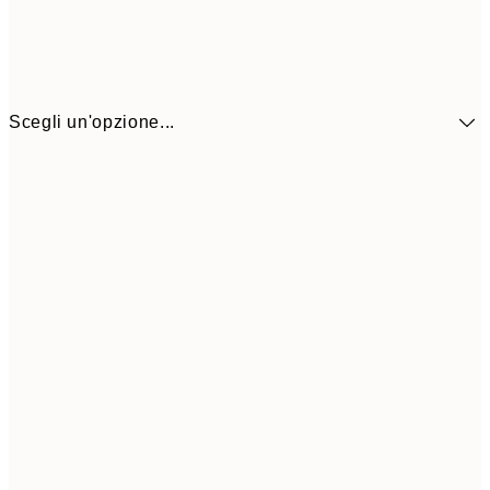
Scegli un'opzione...
41,3
30x40 cm