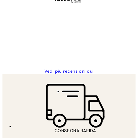
Acquirente verificato
recensioni
dei
PERFECT!!
clienti
26 mag
Alessandra G
Vedi più recensioni qui
CONSEGNA RAPIDA