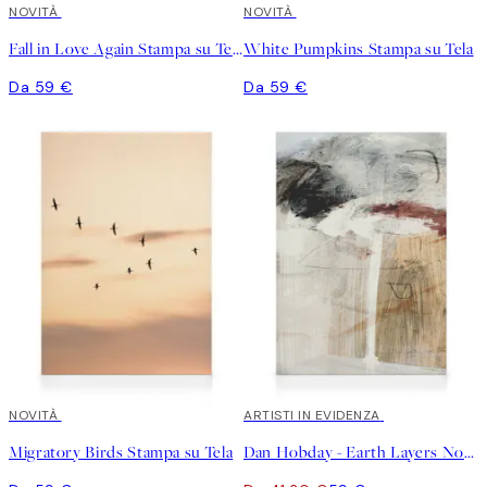
NOVITÀ
NOVITÀ
Fall in Love Again Stampa su Tela
White Pumpkins Stampa su Tela
Da 59 €
Da 59 €
NOVITÀ
30%*
ARTISTI IN EVIDENZA
Migratory Birds Stampa su Tela
Dan Hobday - Earth Layers No1 Stampa su Tela