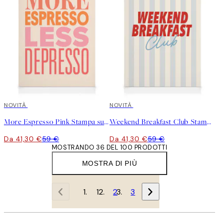
30%*
NOVITÀ
30%*
NOVITÀ
More Espresso Pink Stampa su Tela
Weekend Breakfast Club Stampa su Tela
Da 41,30 €
59 €
Da 41,30 €
59 €
MOSTRANDO 36 DEL 100 PRODOTTI
MOSTRA DI PIÙ
1
2
3