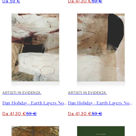
Da 59 €
Da 41,30 €
59 €
30%*
ARTISTI IN EVIDENZA
30%*
ARTISTI IN EVIDENZA
Dan Hobday - Earth Layers No2 Stampa su Tela
Dan Hobday - Earth Layers No3 Stampa su Tela
Da 41,30 €
59 €
Da 41,30 €
59 €