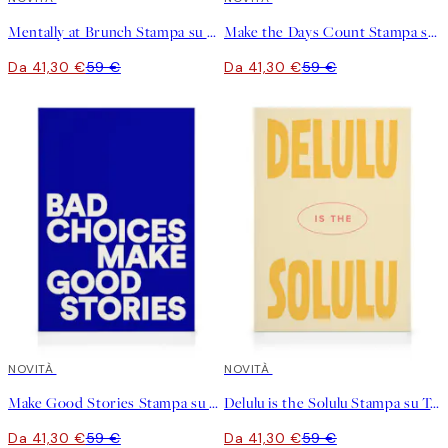
Mentally at Brunch Stampa su Tela
Make the Days Count Stampa su Tela
Da 41,30 €
59 €
Da 41,30 €
59 €
30%*
NOVITÀ
30%*
NOVITÀ
Make Good Stories Stampa su Tela
Delulu is the Solulu Stampa su Tela
Da 41,30 €
59 €
Da 41,30 €
59 €