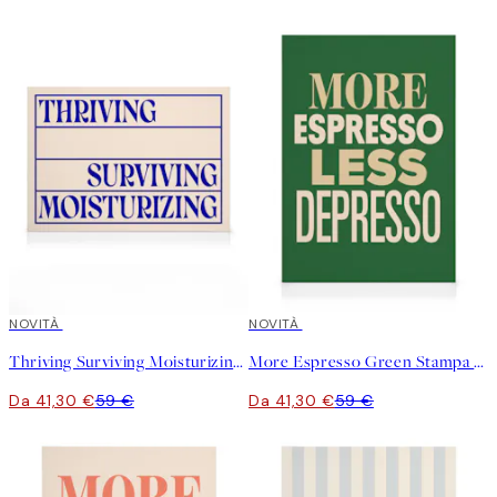
30%*
NOVITÀ
30%*
NOVITÀ
Thriving Surviving Moisturizing Stampa su Tela
More Espresso Green Stampa su Tela
Da 41,30 €
59 €
Da 41,30 €
59 €