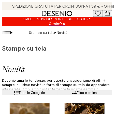
Skip
to
main
SALE - 50% DI SCONTO SUI POSTER*
content.
0 min
0 s
Valido
fino
▸
▸
Stampe su tela
Novità
a:
2026-
08-
Stampe su tela
09
Novità
Desenio ama le tendenze, per questo ci assicuriamo di offrirti
sempre le ultime novità in fatto di stampe su tela da appendere
alla parete. Ampliamo costantemente la nostra gamma di
Leggi di più
Tutte le Categorie
Filtra e ordina
prodotti e aggiungiamo regolarmente nuovi design a cura di
designer, fotografi e illustratori di talento.