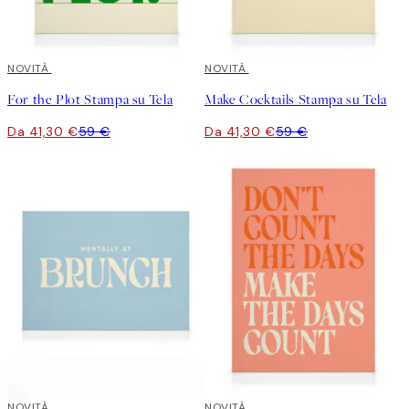
30%*
NOVITÀ
30%*
NOVITÀ
For the Plot Stampa su Tela
Make Cocktails Stampa su Tela
Da 41,30 €
59 €
Da 41,30 €
59 €
30%*
NOVITÀ
30%*
NOVITÀ