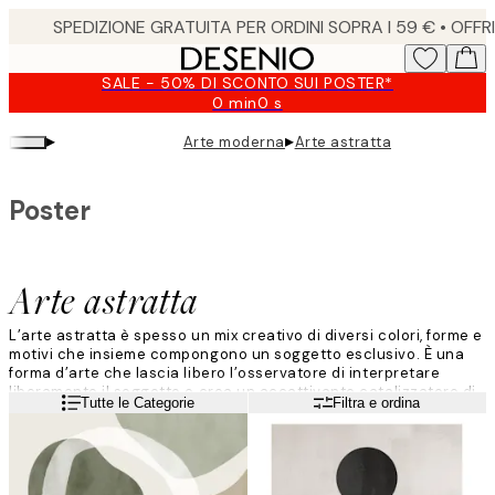
Skip
to
main
SALE - 50% DI SCONTO SUI POSTER*
content.
0 min
0 s
Valido
fino
▸
▸
Arte moderna
Arte astratta
a:
2026-
08-
Poster
09
Arte astratta
L’arte astratta è spesso un mix creativo di diversi colori, forme e
motivi che insieme compongono un soggetto esclusivo. È una
forma d’arte che lascia libero l’osservatore di interpretare
liberamente il soggetto e crea un accattivante catalizzatore di
Leggi di più
Tutte le Categorie
Filtra e ordina
sguardi in casa!