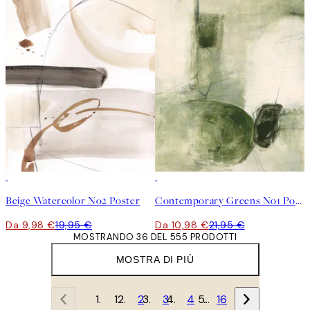
50%*
50%*
Beige Watercolor No2 Poster
Contemporary Greens No1 Poster
Da 9,98 €
19,95 €
Da 10,98 €
21,95 €
MOSTRANDO 36 DEL 555 PRODOTTI
MOSTRA DI PIÙ
1
2
3
4
…
16