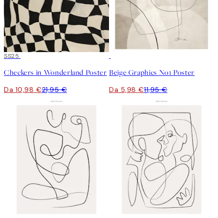
50%*
SS25
50%*
Checkers in Wonderland Poster
Beige Graphics No1 Poster
Da 10,98 €
21,95 €
Da 5,98 €
11,95 €