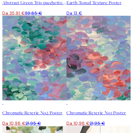
Abstract Green Trio pacchetto di poster
Earth Toned Texture Poster
Da 35,91 €
59,85 €
Da 13 €
50%*
50%*
Chromatic Reverie No2 Poster
Chromatic Reverie No1 Poster
Da 10,98 €
21,95 €
Da 10,98 €
21,95 €