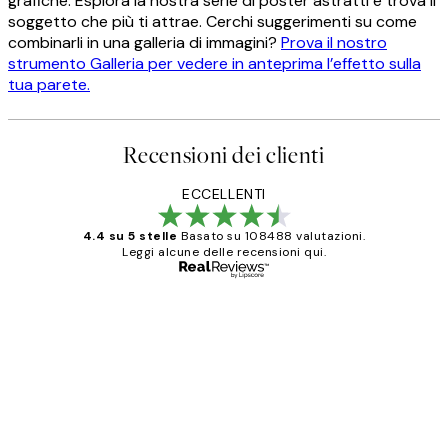
grafiche. Esplora la nostra serie di poster astratti e trova il
soggetto che più ti attrae. Cerchi suggerimenti su come
combinarli in una galleria di immagini?
Prova il nostro
strumento Galleria per vedere in anteprima l’effetto sulla
tua parete.
Recensioni dei clienti
ECCELLENTI
4.4 su 5 stelle
Basato su 108488 valutazioni.
Leggi alcune delle recensioni qui.
Acquirente verificato
recensioni
dei
PERFECT!!
clienti
26 mag