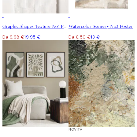
50%*
50%*
Graphic Shapes Texture No1 Poster
Watercolor Scenery No2 Poster
Da 9,98 €
19,95 €
Da 6,50 €
13 €
-40%
NOVITÀ