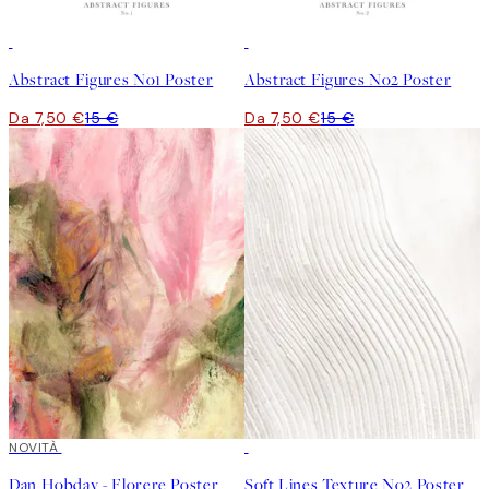
50%*
50%*
Abstract Figures No1 Poster
Abstract Figures No2 Poster
Da 7,50 €
15 €
Da 7,50 €
15 €
NOVITÀ
50%*
Dan Hobday - Florere Poster
Soft Lines Texture No2 Poster