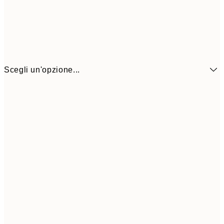
Scegli un'opzione...
21x30 cm
1