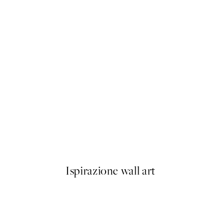
50%*
g Flowers Poster
Painterly Expression No2 Pos
Da 6,50 €
13 €
Ispirazione wall art