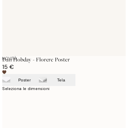
images
NOVITÀ
Dan Hobday - Florere Poster
15 €
Poster
Tela
Seleziona le dimensioni