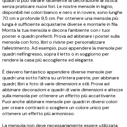
quadri si può variare facilmente la decorazione artistica
senza praticare nuovi fori. Le nostre mensole in legno,
disponibili nei colori bianco e nero e in rovere, sono lunghe
70 cm e profonde 9,5 cm. Per ottenere una mensola più
lunga è sufficiente acquistarne diverse e montarle in fila.
Monta la tua mensola e decora l’ambiente con i tuoi
poster e quadri preferiti. Prova ad abbinare i poster sulla
mensola con foto, libri o riviste per personalizzare
l’allestimento. Ad esempio, puoi appendere la mensola per
quadri nell’ingresso, sopra il letto o in soggiorno per
rendere la casa più accogliente ed elegante.
È davvero fantastico appendere diverse mensole per
quadri una sotto l’altra su un’intera parete, per abbinare
quadri, libri e foto di varie dimensioni e stili. Prova ad
abbinare decorazioni e quadri di varie dimensioni e altezze
sulla mensola per ottenere un effetto più accattivante.
Puoi anche abbinare mensole per quadri in diversi colori
per creare contrasti o scegliere un colore unico per
ottenere un effetto più armonioso.
La mensola non deve necessariamente essere utilizzata