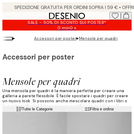
Skip
to
main
SALE - 50% DI SCONTO SUI POSTER*
content.
0 min
0 s
Valido
fino
▸
▸
Accessori per poster
Mensole per quadri
a:
2026-
08-
Accessori per poster
09
Mensole per quadri
Una mensola per quadri è la maniera perfetta per creare una
galleria a parete flessibile. È facile spostare i quadri per creare
un nuovo look. Si possono anche mescolare quadri con i libri o
le riviste preferite! Ad esempio, puoi abbinare quadri per la
Leggi di più
Tutte le Categorie
Filtra e ordina
cucina con dei bei libri di ricette.