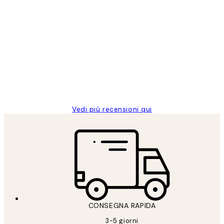
Acquirente verificato
recensioni
dei
PERFECT!!
clienti
26 mag
Alessandra G
Vedi più recensioni qui
CONSEGNA RAPIDA
3-5 giorni