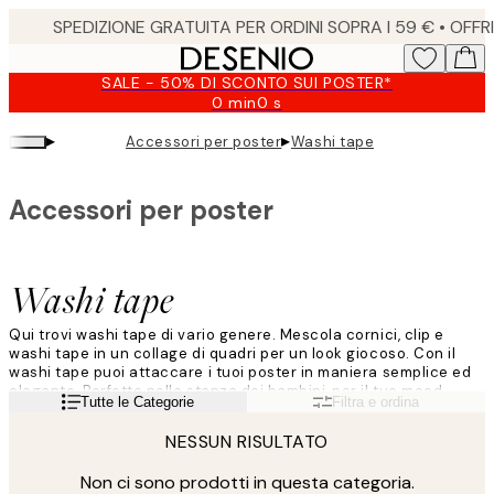
Skip
to
main
SALE - 50% DI SCONTO SUI POSTER*
content.
0 min
0 s
Valido
fino
▸
▸
Accessori per poster
Washi tape
a:
2026-
08-
Accessori per poster
09
Washi tape
Qui trovi washi tape di vario genere. Mescola cornici, clip e
washi tape in un collage di quadri per un look giocoso. Con il
washi tape puoi attaccare i tuoi poster in maniera semplice ed
elegante. Perfetto nella stanza dei bambini, per il tuo mood
Leggi di più
Tutte le Categorie
Filtra e ordina
board alla scrivania o se non si vogliono fare buchi nel muro.
NESSUN RISULTATO
Non ci sono prodotti in questa categoria.