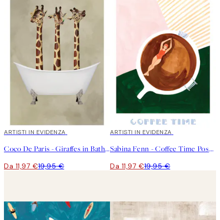
40%*
ARTISTI IN EVIDENZA
40%*
ARTISTI IN EVIDENZA
Coco De Paris - Giraffes in Bathtub Poster
Sabina Fenn - Coffee Time Poster
Da 11,97 €
19,95 €
Da 11,97 €
19,95 €