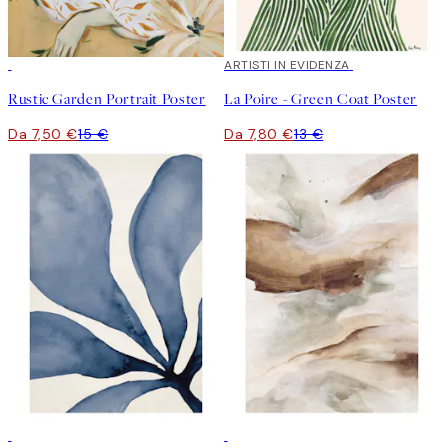
50%*
40%*
ARTISTI IN EVIDENZA
Rustic Garden Portrait Poster
La Poire - Green Coat Poster
Da 7,50 €
15 €
Da 7,80 €
13 €
50%*
50%*