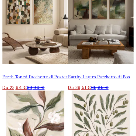
-40%
-40%
Earth Toned Pacchetto di Poster
Earthy Layers Pacchetto di Poster
Da 23,94 €
39,90 €
Da 39,51 €
65,85 €