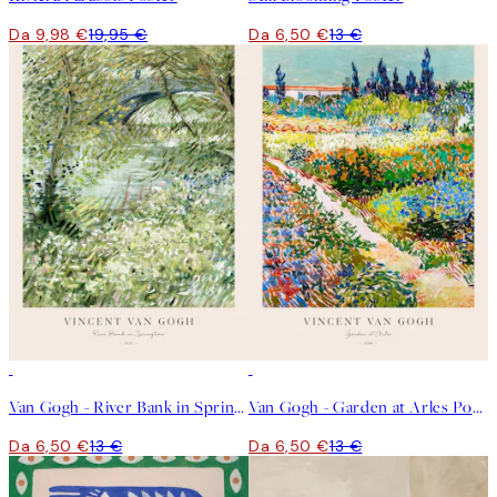
Da 9,98 €
19,95 €
Da 6,50 €
13 €
50%*
50%*
Van Gogh - River Bank in Springtime Poster
Van Gogh - Garden at Arles Poster
Da 6,50 €
13 €
Da 6,50 €
13 €