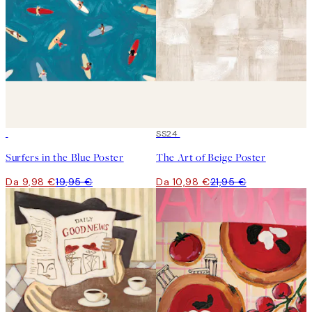
50%*
50%*
SS24
Surfers in the Blue Poster
The Art of Beige Poster
Da 9,98 €
19,95 €
Da 10,98 €
21,95 €