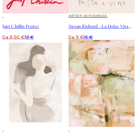
50%*
40%*
ARTISTI IN EVIDENZA
Just Chillin Poster
Sissan Richard - La Dolce Vita Poster
Da 6,50 €
13 €
Da 9 €
15 €
50%*
50%*