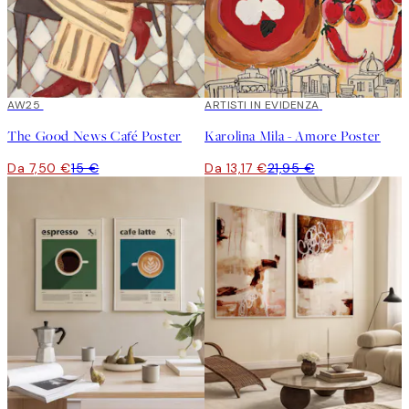
50%*
AW25
40%*
ARTISTI IN EVIDENZA
The Good News Café Poster
Karolina Mila - Amore Poster
Da 7,50 €
15 €
Da 13,17 €
21,95 €