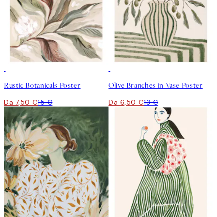
50%*
50%*
Rustic Botanicals Poster
Olive Branches in Vase Poster
Da 7,50 €
15 €
Da 6,50 €
13 €