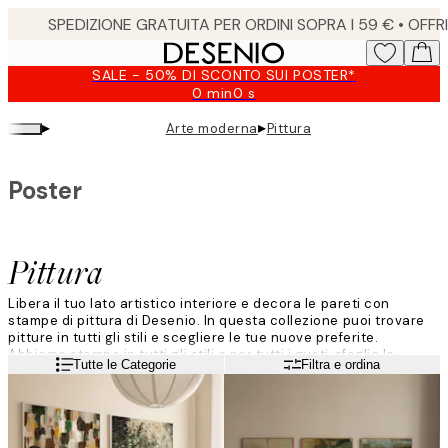
Skip
to
main
SALE - 50% DI SCONTO SUI POSTER*
content.
0 min
0 s
Valido
fino
▸
▸
Arte moderna
Pittura
a:
2026-
08-
Poster
09
Pittura
Libera il tuo lato artistico interiore e decora le pareti con
stampe di pittura di Desenio. In questa collezione puoi trovare
pitture in tutti gli stili e scegliere le tue nuove preferite.
Abbiamo stampe in tutti gli stili e per tutti i gusti, sfoglia la
Leggi di più
Tutte le Categorie
Filtra e ordina
collezione e trova quelle che ami di più per creare una nuova
galleria a parete artistica.