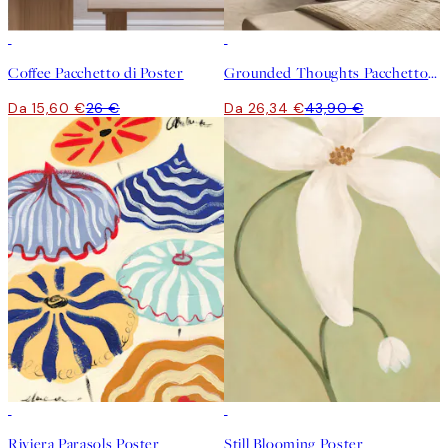
-40%
-40%
Coffee Pacchetto di Poster
Grounded Thoughts Pacchetto di Poster
Da 15,60 €
26 €
Da 26,34 €
43,90 €
50%*
50%*
Riviera Parasols Poster
Still Blooming Poster