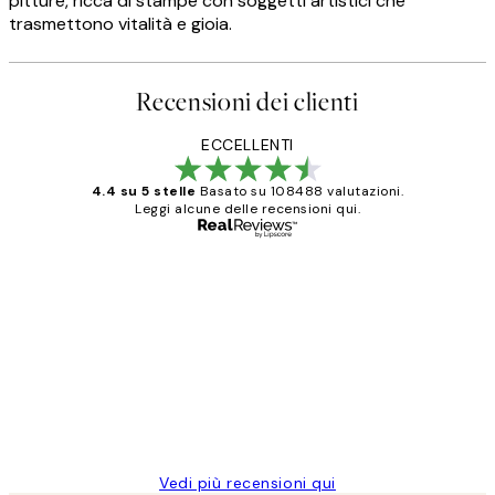
pitture, ricca di stampe con soggetti artistici che
trasmettono vitalità e gioia.
Recensioni dei clienti
ECCELLENTI
4.4 su 5 stelle
Basato su 108488 valutazioni.
Leggi alcune delle recensioni qui.
Acquirente verificato
recensioni
dei
PERFECT!!
clienti
26 mag
Alessandra G
Vedi più recensioni qui