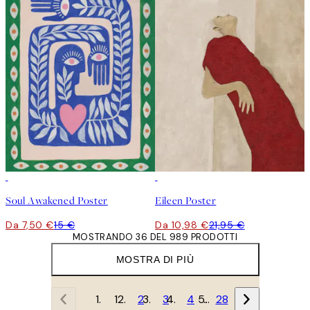
50%*
50%*
Soul Awakened Poster
Eileen Poster
Da 7,50 €
15 €
Da 10,98 €
21,95 €
MOSTRANDO 36 DEL 989 PRODOTTI
MOSTRA DI PIÙ
1
2
3
4
…
28