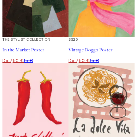
50%*
THE STYLIST COLLECTION
50%*
SS25
In the Market Poster
Vintage Doggo Poster
Da 7,50 €
15 €
Da 7,50 €
15 €