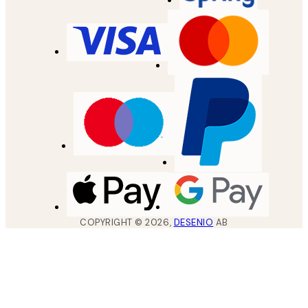
COPYRIGHT ©
2026
,
DESENIO
AB