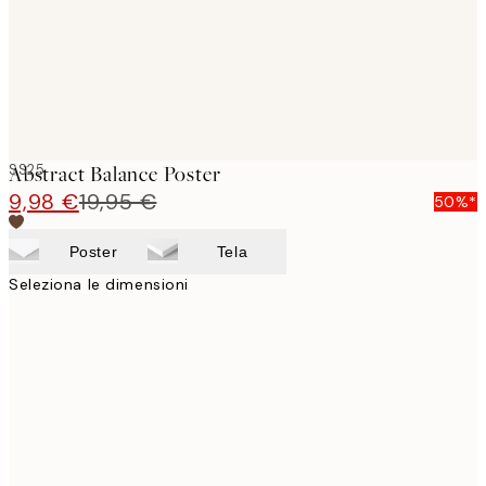
SS25
Abstract Balance Poster
9,98 €
19,95 €
50%*
Poster
Tela
Seleziona le dimensioni