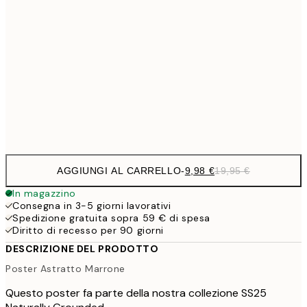
32,
24,5
70x100 cm
59,5
100x150 cm
1
Frame
options
AGGIUNGI AL CARRELLO
-
9,98 €
19,95 €
In magazzino
Consegna in 3-5 giorni lavorativi
Spedizione gratuita sopra 59 € di spesa
Diritto di recesso per 90 giorni
DESCRIZIONE DEL PRODOTTO
Poster Astratto Marrone
Questo poster fa parte della nostra collezione SS25