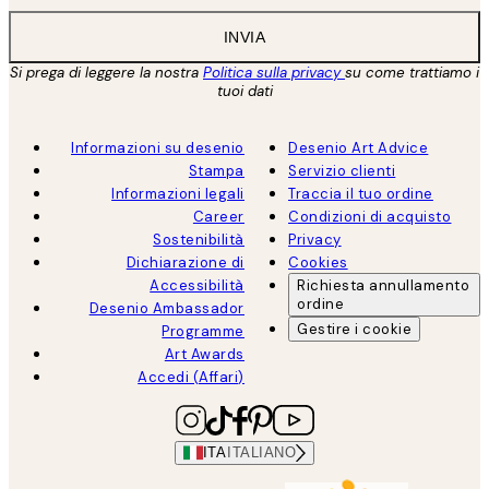
INVIA
Si prega di leggere la nostra
Politica sulla privacy
su come trattiamo i
tuoi dati
Informazioni su desenio
Desenio Art Advice
Stampa
Servizio clienti
Informazioni legali
Traccia il tuo ordine
Career
Condizioni di acquisto
Sostenibilità
Privacy
Dichiarazione di
Cookies
Accessibilità
Richiesta annullamento
ordine
Desenio Ambassador
Gestire i cookie
Programme
Art Awards
Accedi (Affari)
ITA
ITALIANO