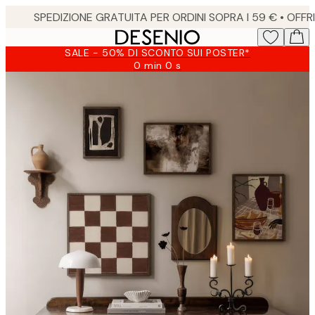
Skip
to
main
SALE - 50% DI SCONTO SUI POSTER*
content.
0 min
0 s
Valido
fino
a:
2026-
08-
10