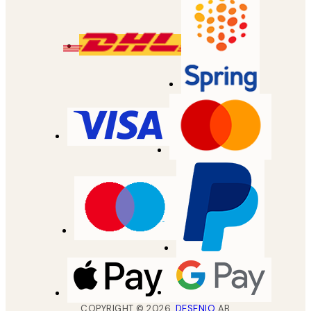
COPYRIGHT ©
2026
,
DESENIO
AB