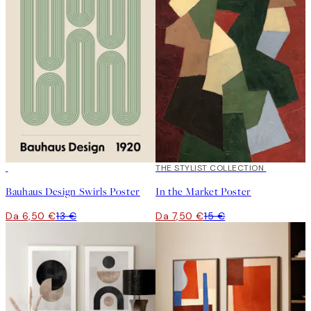
50%*
50%*
THE STYLIST COLLECTION
Bauhaus Design Swirls Poster
In the Market Poster
Da 6,50 €
13 €
Da 7,50 €
15 €