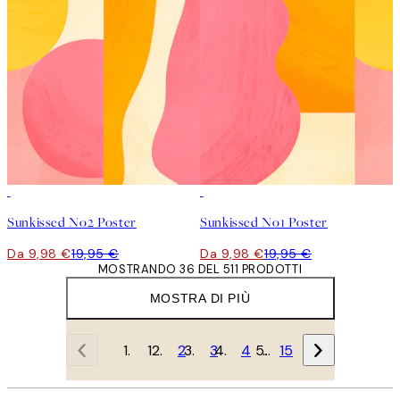
50%*
50%*
Sunkissed No2 Poster
Sunkissed No1 Poster
Da 9,98 €
19,95 €
Da 9,98 €
19,95 €
MOSTRANDO 36 DEL 511 PRODOTTI
MOSTRA DI PIÙ
1
2
3
4
…
15