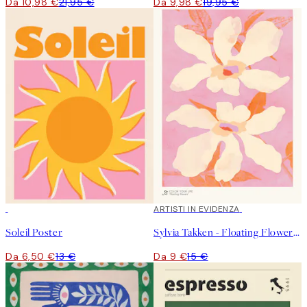
Da 10,98 €
21,95 €
Da 9,98 €
19,95 €
50%*
40%*
ARTISTI IN EVIDENZA
Soleil Poster
Sylvia Takken - Floating Flowers Poster
Da 6,50 €
13 €
Da 9 €
15 €