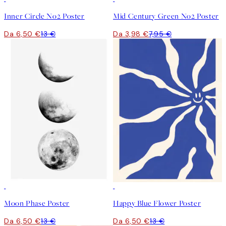
Inner Circle No2 Poster
Mid Century Green No2 Poster
Da 6,50 €
13 €
Da 3,98 €
7,95 €
50%*
50%*
Moon Phase Poster
Happy Blue Flower Poster
Da 6,50 €
13 €
Da 6,50 €
13 €