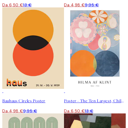
Da 6,50 €
13 €
Da 4,98 €
9,95 €
50%*
50%*
Bauhaus Circles Poster
Poster - The Ten Largest, Childhood, No.2 by Hilma af Klint
Da 4,98 €
9,95 €
Da 6,50 €
13 €