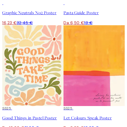
50%*
50%*
Graphic Neutrals No2 Poster
Pasta Guide Poster
16,23 €
32,45 €
Da 6,50 €
13 €
50%*
SS25
50%*
SS25
Good Things in Pastel Poster
Let Colours Speak Poster