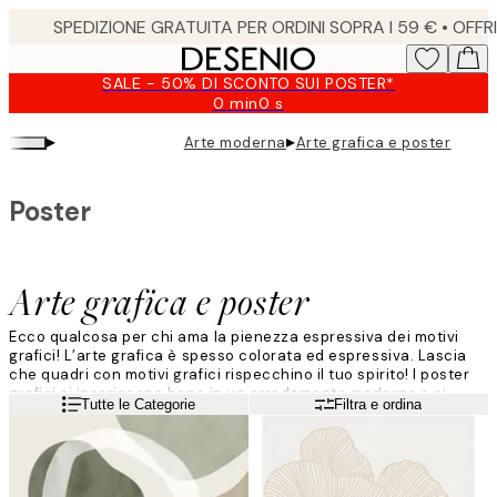
Skip
to
main
SALE - 50% DI SCONTO SUI POSTER*
content.
0 min
0 s
Valido
fino
▸
▸
Arte moderna
Arte grafica e poster
a:
2026-
08-
Poster
10
Arte grafica e poster
Ecco qualcosa per chi ama la pienezza espressiva dei motivi
grafici! L’arte grafica è spesso colorata ed espressiva. Lascia
che quadri con motivi grafici rispecchino il tuo spirito! I poster
grafici si inseriscono bene in un arredamento moderno e si
Leggi di più
Tutte le Categorie
Filtra e ordina
possono combinare ottimamente con quadri di frasi o foto
artistiche, senza altri limiti se non la fantasia!