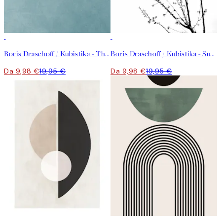
50%*
50%*
Boris Draschoff / Kubistika - The Beauty of Silence Poster
Boris Draschoff / Kubistika - Sunshine of My Life Poster
Da 9,98 €
19,95 €
Da 9,98 €
19,95 €
50%*
50%*