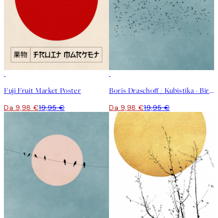
50%*
50%*
Fuji Fruit Market Poster
Boris Draschoff / Kubistika - Birds Fly Away Poster
Da 9,98 €
19,95 €
Da 9,98 €
19,95 €