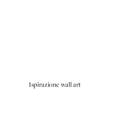
50%*
Bold Art Poster
Da 6,50 €
13 €
Ispirazione wall art