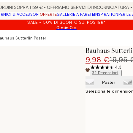
RDINI SOPRA I 59 € • OFFRIAMO SERVIZI DI INCORNICIATURA 
RNICI & ACCESSORI
OFFERTE
GALLERIE A PARETE
INSPIRATION
PER LE
SALE - 50% DI SCONTO SUI POSTER*
0 min
0 s
Valido
fino
auhaus Sutterlin Poster
a:
2026-
Bauhaus Sutterl
08-
09
9,98 €
19,95 
4.3
32
Recensioni
Poster
Seleziona le dimension