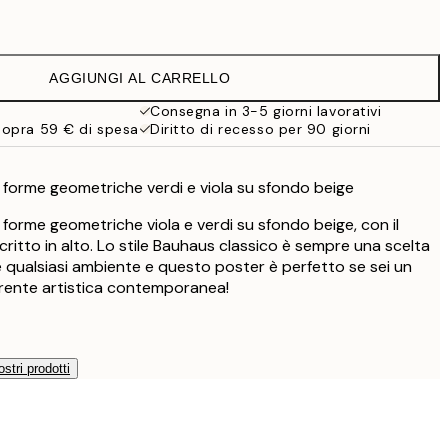
19,95 €
16,23 €
32,45 €
AGGIUNGI AL CARRELLO
Consegna in 3-5 giorni lavorativi
sopra 59 € di spesa
Diritto di recesso per 90 giorni
di forme geometriche verdi e viola su sfondo beige
di forme geometriche viola e verdi su sfondo beige, con il
critto in alto. Lo stile Bauhaus classico è sempre una scelta
 qualsiasi ambiente e questo poster è perfetto se sei un
rente artistica contemporanea!
ostri prodotti