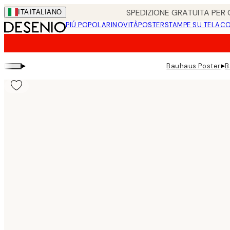
Skip
SPEDIZIONE GRATUITA PER O
ITA
ITALIANO
to
PIÚ POPOLARI
NOVITÀ
POSTER
STAMPE SU TELA
CO
main
content.
▸
▸
Bauhaus Poster
B