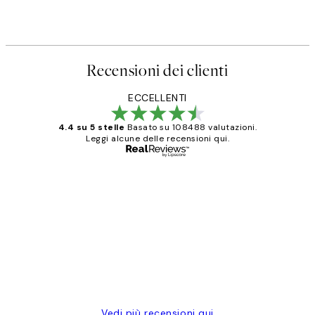
Recensioni dei clienti
ECCELLENTI
4.4 su 5 stelle
Basato su 108488 valutazioni.
Leggi alcune delle recensioni qui.
Acquirente verificato
recensioni
dei
PERFECT!!
clienti
26 mag
Alessandra G
Vedi più recensioni qui