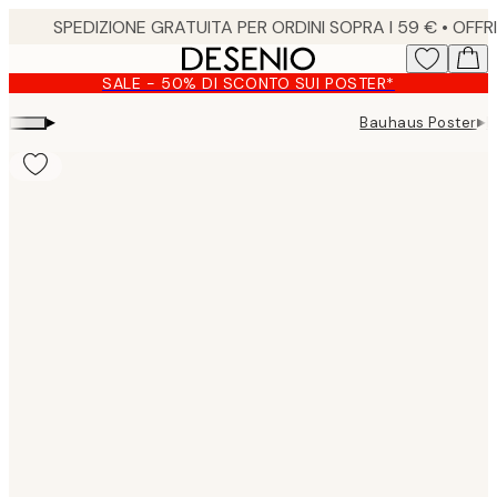
Skip
to
main
SALE - 50% DI SCONTO SUI POSTER*
content.
▸
▸
Bauhaus Poster
B
Product
images