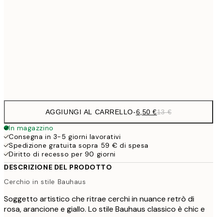
9,
30x40 cm
19,
16,2
50x70 cm
32,
Frame
options
AGGIUNGI AL CARRELLO
-
6,50 €
13 €
In magazzino
Consegna in 3-5 giorni lavorativi
Spedizione gratuita sopra 59 € di spesa
Diritto di recesso per 90 giorni
DESCRIZIONE DEL PRODOTTO
Cerchio in stile Bauhaus
Soggetto artistico che ritrae cerchi in nuance retrò di
rosa, arancione e giallo. Lo stile Bauhaus classico è chic e