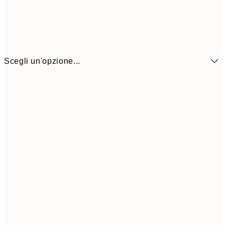
Scegli un'opzione...
6,
21x30 cm