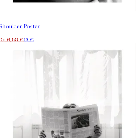
50%*
Shoulder Poster
Da 6,50 €
13 €