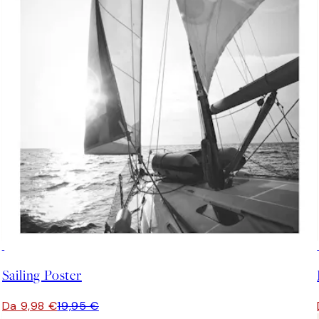
50%*
Sailing Poster
Da 9,98 €
19,95 €