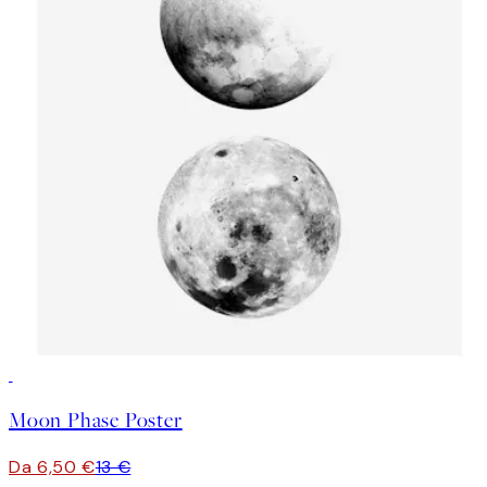
50%*
Moon Phase Poster
Da 6,50 €
13 €