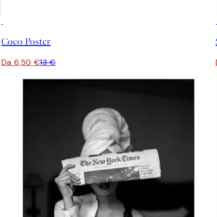
50%*
Coco Poster
Da 6,50 €
13 €