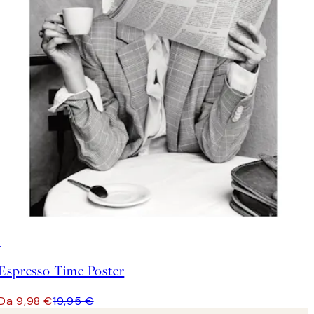
50%*
Espresso Time Poster
Da 9,98 €
19,95 €