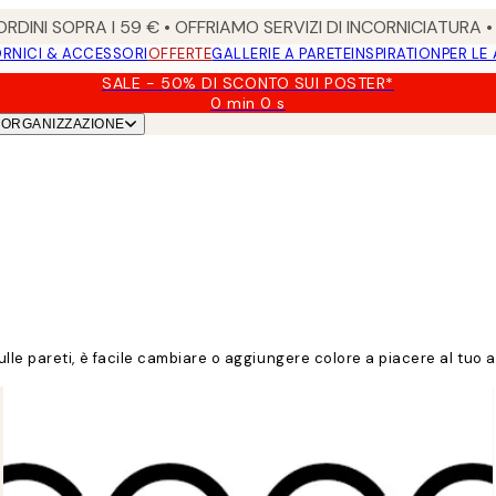
RDINI SOPRA I 59 € • OFFRIAMO SERVIZI DI INCORNICIATURA 
RNICI & ACCESSORI
OFFERTE
GALLERIE A PARETE
INSPIRATION
PER LE
SALE - 50% DI SCONTO SUI POSTER*
0 min
0 s
Valido
ORGANIZZAZIONE
fino
a:
2026-
08-
09
lle pareti, è facile cambiare o aggiungere colore a piacere al tuo