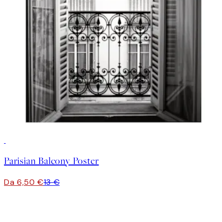
50%*
Parisian Balcony Poster
Da 6,50 €
13 €