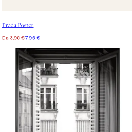
50%*
Prada Poster
Da 3,98 €
7,95 €