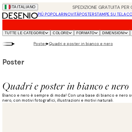
Skip
SPEDIZIONE GRATUITA PER O
ITA
ITALIANO
to
PIÚ POPOLARI
NOVITÀ
POSTER
STAMPE SU TELA
CO
main
content.
TUTTE LE CATEGORIE
COLORE
FORMATO
DIMENSIONI
▸
▸
Poster
Quadri e poster in bianco e nero
Poster
Quadri e poster in bianco e nero
Bianco e nero è sempre di moda! Con una base di bianco e nero su
nero, con motivi fotografici, illustrazioni e motivi naturali.