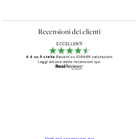
Recensioni dei clienti
ECCELLENTI
4.4 su 5 stelle
Basato su 108488 valutazioni.
Leggi alcune delle recensioni qui.
Acquirente verificato
recensioni
dei
PERFECT!!
clienti
26 mag
Alessandra G
Vedi più recensioni qui