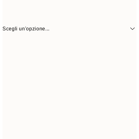
Scegli un'opzione...
13x18 cm
9,