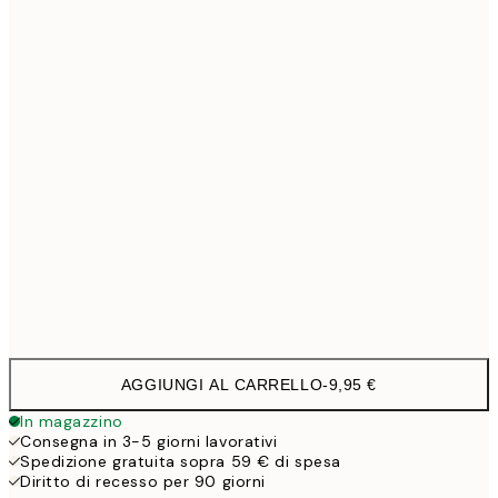
21x30 cm
16,4
30x40 cm
27,4
40x50 cm
32,9
50x50 cm
32,9
50x70 cm
43,4
Frame
options
AGGIUNGI AL CARRELLO
-
9,95 €
In magazzino
Consegna in 3-5 giorni lavorativi
Spedizione gratuita sopra 59 € di spesa
Diritto di recesso per 90 giorni