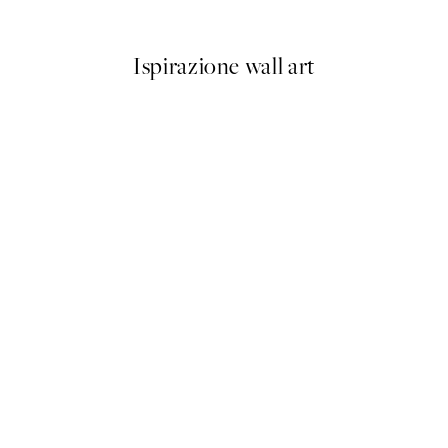
Da 9,98 €
19,95 €
Ispirazione wall art