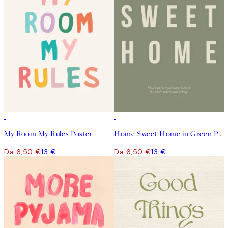
50%*
50%*
My Room My Rules Poster
Home Sweet Home in Green Poster
Da 6,50 €
13 €
Da 6,50 €
13 €