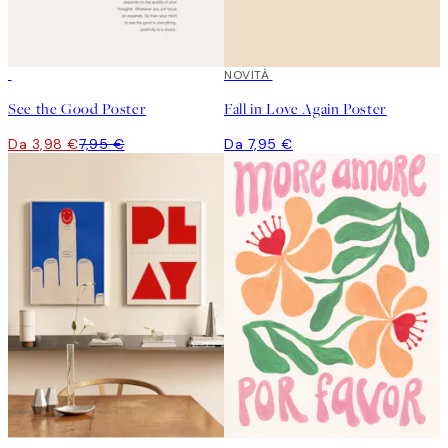
50%*
NOVITÀ
See the Good Poster
Fall in Love Again Poster
Da 3,98 €
7,95 €
Da 7,95 €
-40%
50%*