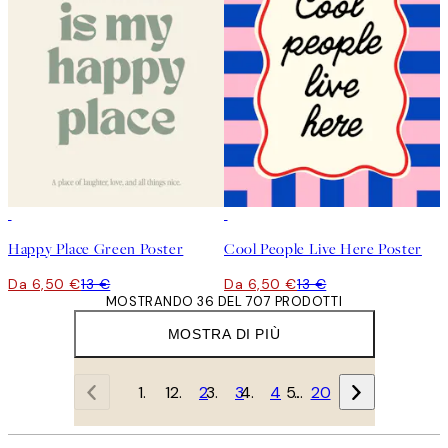
50%*
50%*
Happy Place Green Poster
Cool People Live Here Poster
Da 6,50 €
13 €
Da 6,50 €
13 €
MOSTRANDO 36 DEL 707 PRODOTTI
MOSTRA DI PIÙ
1
2
3
4
…
20