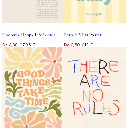
50%*
50%*
Choose a Happy Life Poster
Pasta la Vista Poster
Da 3,98 €
7,95 €
Da 6,50 €
13 €