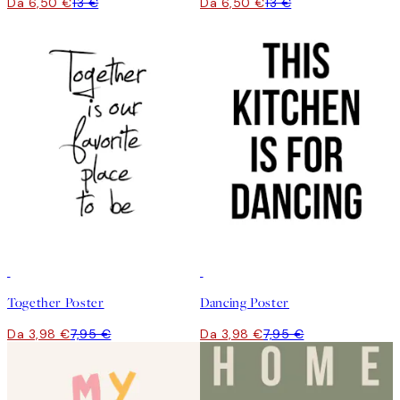
Da 6,50 €
13 €
Da 6,50 €
13 €
50%*
50%*
Together Poster
Dancing Poster
Da 3,98 €
7,95 €
Da 3,98 €
7,95 €