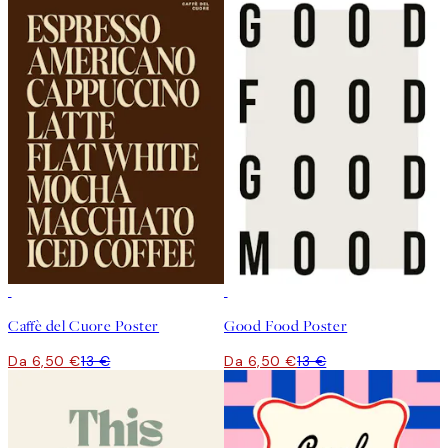
50%*
50%*
Caffè del Cuore Poster
Good Food Poster
Da 6,50 €
13 €
Da 6,50 €
13 €