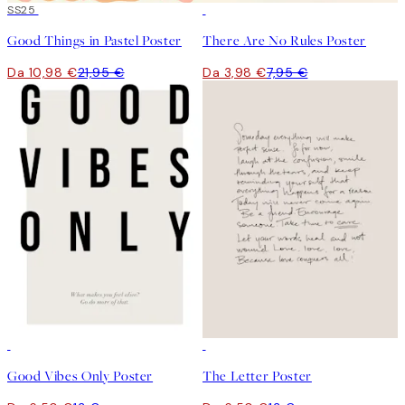
50%*
SS25
50%*
Good Things in Pastel Poster
There Are No Rules Poster
Da 10,98 €
21,95 €
Da 3,98 €
7,95 €
50%*
50%*
Good Vibes Only Poster
The Letter Poster