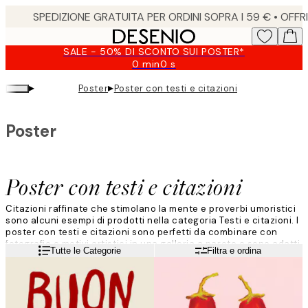
Skip
to
main
SALE - 50% DI SCONTO SUI POSTER*
content.
0 min
0 s
Valido
fino
▸
▸
Poster
Poster con testi e citazioni
a:
2026-
08-
Poster
09
Poster con testi e citazioni
Citazioni raffinate che stimolano la mente e proverbi umoristici
sono alcuni esempi di prodotti nella categoria Testi e citazioni. I
poster con testi e citazioni sono perfetti da combinare con
fotografie e motivi artistici in una galleria a parete e sono adatti
Leggi di più
Tutte le Categorie
Filtra e ordina
alla maggior parte delle stanze e stili di arredamento.