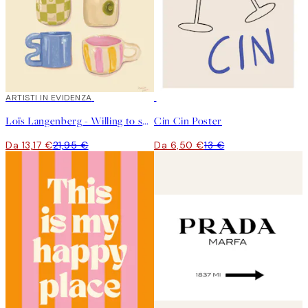
40%*
ARTISTI IN EVIDENZA
50%*
Loïs Langenberg - Willing to share my Coffe with you Poster
Cin Cin Poster
Da 13,17 €
21,95 €
Da 6,50 €
13 €