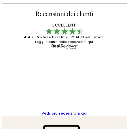
Recensioni dei clienti
ECCELLENTI
4.4 su 5 stelle
Basato su 108488 valutazioni.
Leggi alcune delle recensioni qui.
Acquirente verificato
recensioni
dei
PERFECT!!
clienti
26 mag
Alessandra G
Vedi più recensioni qui