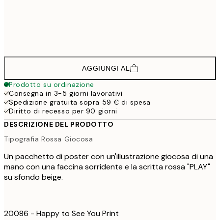
38,9
50x70 cm
64,
142,8
100x150 cm
2
AGGIUNGI AL
Prodotto su ordinazione
Consegna in 3-5 giorni lavorativi
Spedizione gratuita sopra 59 € di spesa
Diritto di recesso per 90 giorni
DESCRIZIONE DEL PRODOTTO
Tipografia Rossa Giocosa
Un pacchetto di poster con un'illustrazione giocosa di una
mano con una faccina sorridente e la scritta rossa "PLAY"
su sfondo beige.
20086 - Happy to See You Print