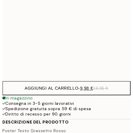
27,
16,2
50x70 cm
32,
24,5
70x100 cm
59,5
100x150 cm
1
Frame
options
AGGIUNGI AL CARRELLO
-
9,98 €
19,95 €
In magazzino
Consegna in 3-5 giorni lavorativi
Spedizione gratuita sopra 59 € di spesa
Diritto di recesso per 90 giorni
DESCRIZIONE DEL PRODOTTO
Poster Testo Grassetto Rosso