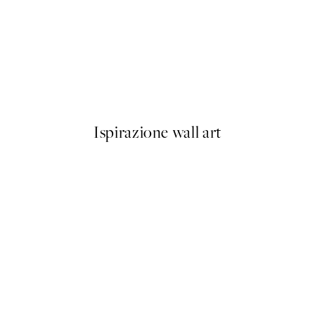
50%*
Dogue No2 Poster
Da 3,98 €
7,95 €
Ispirazione wall art