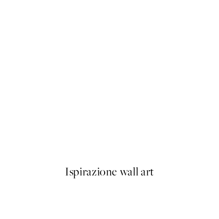
50%*
Cup of Espresso Poster
Da 6,50 €
13 €
Ispirazione wall art