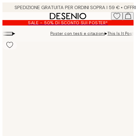
Skip
to
main
SALE - 50% DI SCONTO SUI POSTER*
content.
▸
▸
Poster con testi e citazioni
This Is It Post
Product
images