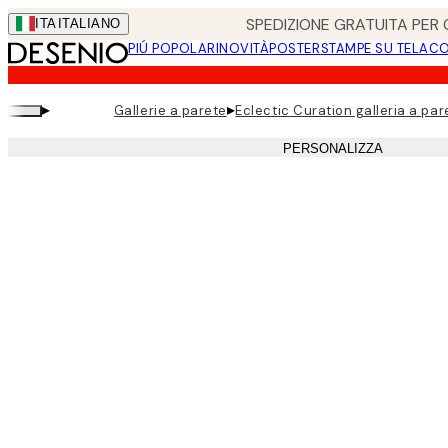
Skip
SPEDIZIONE GRATUITA PER O
ITA
ITALIANO
to
PIÚ POPOLARI
NOVITÀ
POSTER
STAMPE SU TELA
CO
main
content.
▸
▸
Gallerie a parete
Eclectic Curation galleria a par
PERSONALIZZA