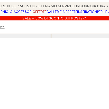
RDINI SOPRA I 59 € • OFFRIAMO SERVIZI DI INCORNICIATURA 
RNICI & ACCESSORI
OFFERTE
GALLERIE A PARETE
INSPIRATION
PER LE
SALE - 50% DI SCONTO SUI POSTER*
ete