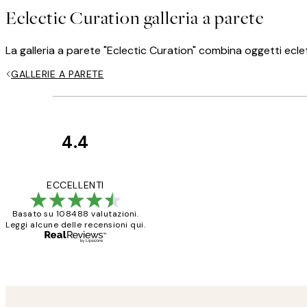
Eclectic Curation galleria a parete
La galleria a parete "Eclectic Curation" combina oggetti eclet
GALLERIE A PARETE
4.4
recensioni
dei
PERFECT!!
ECCELLENTI
clienti
Basato su 108488 valutazioni.
Leggi alcune delle recensioni qui.
26 mag
Alessandra G