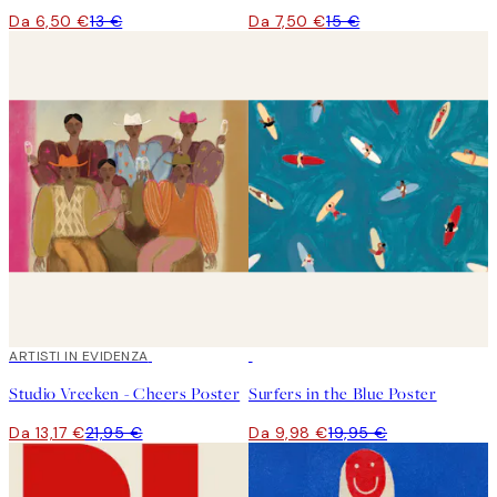
Da 6,50 €
13 €
Da 7,50 €
15 €
40%*
ARTISTI IN EVIDENZA
50%*
Studio Vreeken - Cheers Poster
Surfers in the Blue Poster
Da 13,17 €
21,95 €
Da 9,98 €
19,95 €