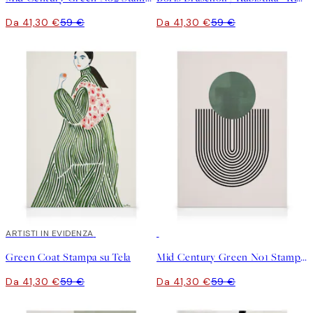
Da 41,30 €
59 €
Da 41,30 €
59 €
30%*
ARTISTI IN EVIDENZA
30%*
Green Coat Stampa su Tela
Mid Century Green No1 Stampa su Tela
Da 41,30 €
59 €
Da 41,30 €
59 €