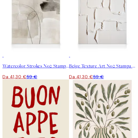
30%*
30%*
Watercolor Strokes No2 Stampa su Tela
Beige Texture Art No2 Stampa su Tela
Da 41,30 €
59 €
Da 41,30 €
59 €