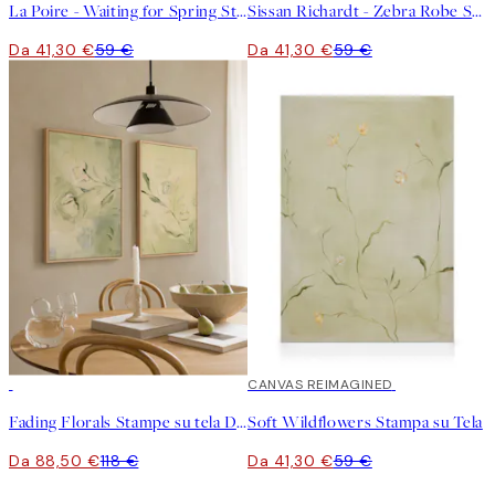
La Poire - Waiting for Spring Stampa su Tela
Sissan Richardt - Zebra Robe Stampa su Tela
Da 41,30 €
59 €
Da 41,30 €
59 €
-25%
30%*
CANVAS REIMAGINED
Fading Florals Stampe su tela Duo
Soft Wildflowers Stampa su Tela
Da 88,50 €
118 €
Da 41,30 €
59 €