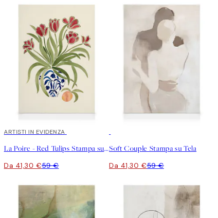
30%*
ARTISTI IN EVIDENZA
30%*
La Poire - Red Tulips Stampa su Tela
Soft Couple Stampa su Tela
Da 41,30 €
59 €
Da 41,30 €
59 €