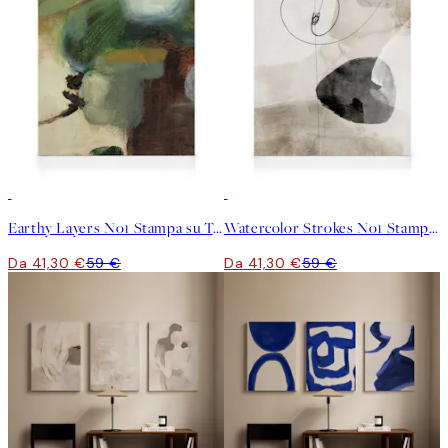
30%*
30%*
Earthy Layers No1 Stampa su Tela
Watercolor Strokes No1 Stampa su Tela
Da 41,30 €
59 €
Da 41,30 €
59 €