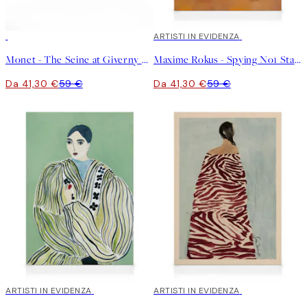
30%*
30%*
ARTISTI IN EVIDENZA
Monet - The Seine at Giverny Stampa su Tela
Maxime Rokus - Spying No1 Stampa su Tela
Da 41,30 €
59 €
Da 41,30 €
59 €
30%*
ARTISTI IN EVIDENZA
30%*
ARTISTI IN EVIDENZA