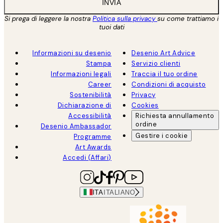
INVIA
Si prega di leggere la nostra
Politica sulla privacy
su come trattiamo i
tuoi dati
Informazioni su desenio
Desenio Art Advice
Stampa
Servizio clienti
Informazioni legali
Traccia il tuo ordine
Career
Condizioni di acquisto
Sostenibilità
Privacy
Dichiarazione di
Cookies
Accessibilità
Richiesta annullamento
ordine
Desenio Ambassador
Gestire i cookie
Programme
Art Awards
Accedi (Affari)
ITA
ITALIANO