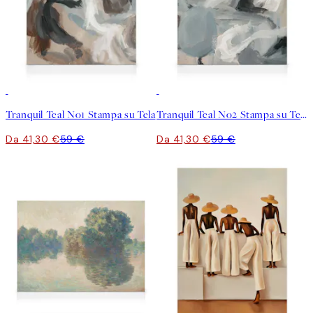
30%*
30%*
Tranquil Teal No1 Stampa su Tela
Tranquil Teal No2 Stampa su Tela
Da 41,30 €
59 €
Da 41,30 €
59 €