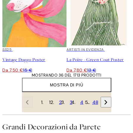
50%*
SS25
40%*
ARTISTI IN EVIDENZA
Vintage Doggo Poster
La Poire - Green Coat Poster
Da 7,50 €
15 €
Da 7,80 €
13 €
MOSTRANDO 36 DEL 1713 PRODOTTI
MOSTRA DI PIÙ
1
2
3
4
…
48
Grandi Decorazioni da Parete