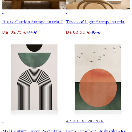
-25%
-25%
Rustic Garden Stampe su tela Trio
Traces of Light Stampe su tela Duo
Da 132,75 €
177 €
Da 88,50 €
118 €
30%*
30%*
ARTISTI IN EVIDENZA
Mid Century Green No2 Stampa su Tela
Boris Draschoff / Kubistika - Rising Stampa su Tela