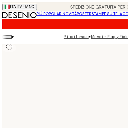
Skip
SPEDIZIONE GRATUITA PER O
ITA
ITALIANO
to
PIÚ POPOLARI
NOVITÀ
POSTER
STAMPE SU TELA
CO
main
content.
▸
▸
Pittori famosi
Monet - Poppy Fiel