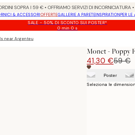
RDINI SOPRA I 59 € • OFFRIAMO SERVIZI DI INCORNICIATURA 
RNICI & ACCESSORI
OFFERTE
GALLERIE A PARETE
INSPIRATION
PER LE
SALE - 50% DI SCONTO SUI POSTER*
0 min
0 s
Valido
fino
ds near Argenteuil Stampa su Tela
a:
2026-
Monet - Poppy F
08-
09
41,30 €
59 €
Poster
Seleziona le dimension