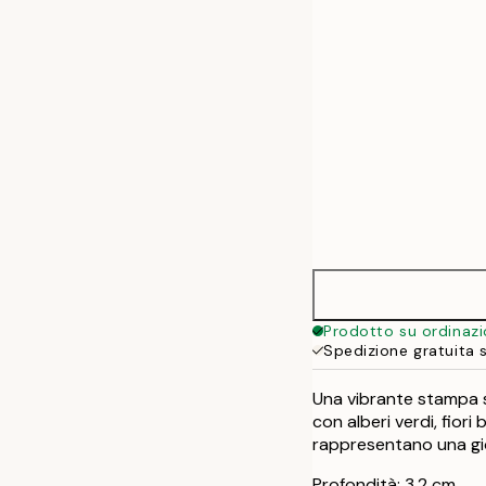
50x70 cm
70x100 cm
Prodotto su ordinaz
Spedizione gratuita 
Una vibrante stampa s
con alberi verdi, fiori 
rappresentano una gio
Profondità: 3,2 cm