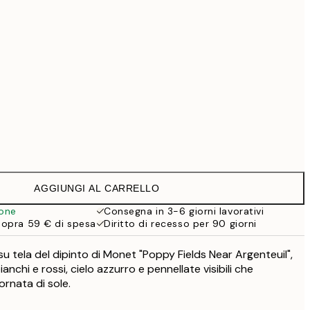
69,30 €
99 €
118,30 €
169 €
Senza cornice
AGGIUNGI AL CARRELLO
ione
Consegna in 3-6 giorni lavorativi
sopra 59 € di spesa
Diritto di recesso per 90 giorni
u tela del dipinto di Monet "Poppy Fields Near Argenteuil",
bianchi e rossi, cielo azzurro e pennellate visibili che
rnata di sole.