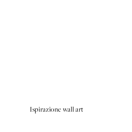
50%*
Rustic Garden Portrait Post
Da 7,50 €
15 €
Ispirazione wall art