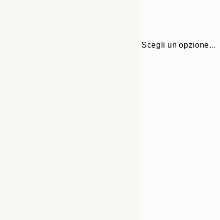
Scegli un'opzione...
Frame
21x30 cm
options
30x40 cm