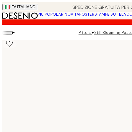
Skip
SPEDIZIONE GRATUITA PER O
ITA
ITALIANO
to
PIÚ POPOLARI
NOVITÀ
POSTER
STAMPE SU TELA
CO
main
content.
▸
▸
Pittura
Still Blooming Post