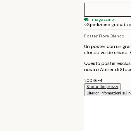
50x70 cm
In magazzino
Spedizione gratuita 
70x100 cm
Poster Fiore Bianco
100x150 cm
Un poster con un gran
sfondo verde chiaro. 
Questo poster esclusi
nostro Atelier di Sto
20046-4
Storia dei prezzi
Ulteriori informazioni sui n