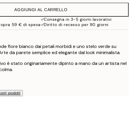
19,95 €
AGGIUNGI AL CARRELLO
16,23 €
32,45 €
Consegna in 3-5 giorni lavorativi
sopra 59 € di spesa
Diritto di recesso per 90 giorni
24,50 €
49 €
59,50 €
119 €
de fiore bianco dai petali morbidi e uno stelo verde su
Arte da parete semplice ed elegante dal look minimalista.
vo è stato originariamente dipinto a mano da un artista nel
ccolma.
ostri prodotti