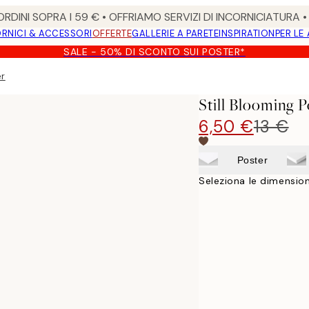
RDINI SOPRA I 59 € • OFFRIAMO SERVIZI DI INCORNICIATURA 
RNICI & ACCESSORI
OFFERTE
GALLERIE A PARETE
INSPIRATION
PER LE
SALE - 50% DI SCONTO SUI POSTER*
er
Still Blooming P
6,50 €
13 €
Poster
Seleziona le dimension