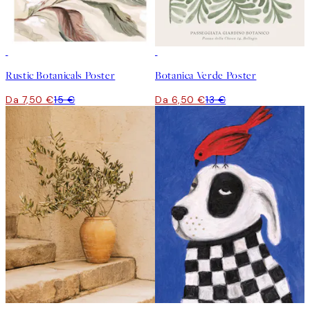
50%*
50%*
Rustic Botanicals Poster
Botanica Verde Poster
Da 7,50 €
15 €
Da 6,50 €
13 €
50%*