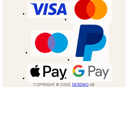
COPYRIGHT ©
2026
,
DESENIO
AB