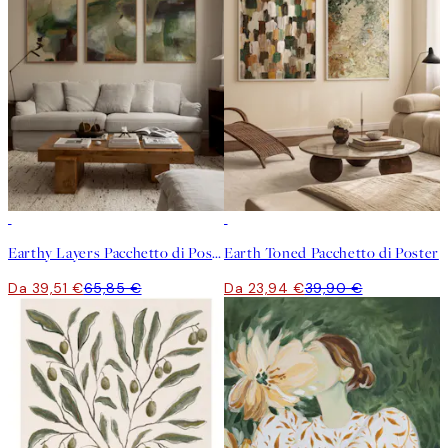
-40%
-40%
Earthy Layers Pacchetto di Poster
Earth Toned Pacchetto di Poster
Da 39,51 €
65,85 €
Da 23,94 €
39,90 €