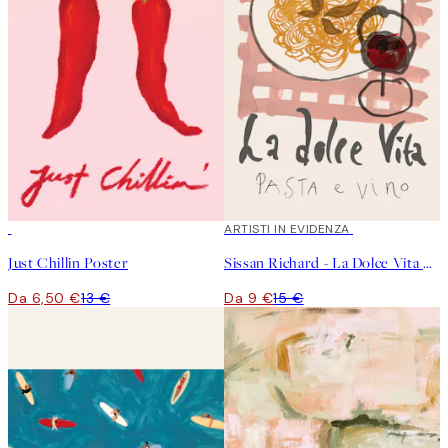
50%*
40%*
ARTISTI IN EVIDENZA
Just Chillin Poster
Sissan Richard - La Dolce Vita Poster
Da 6,50 €
13 €
Da 9 €
15 €