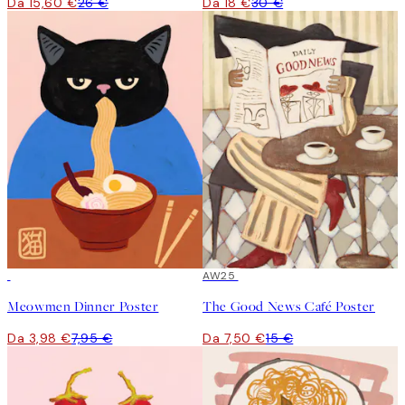
Da 15,60 €
26 €
Da 18 €
30 €
50%*
50%*
AW25
Meowmen Dinner Poster
The Good News Café Poster
Da 3,98 €
7,95 €
Da 7,50 €
15 €