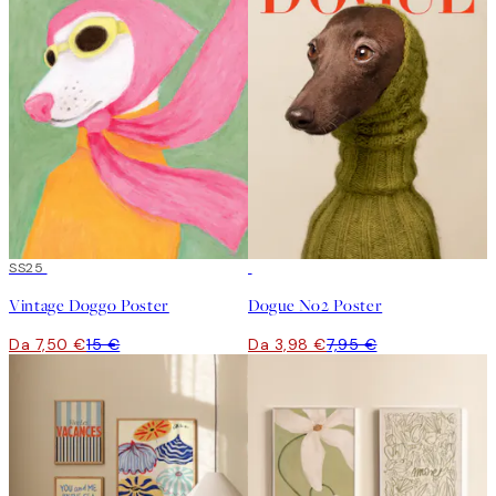
50%*
SS25
50%*
Vintage Doggo Poster
Dogue No2 Poster
Da 7,50 €
15 €
Da 3,98 €
7,95 €