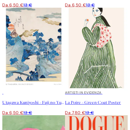
Da 6,50 €
13 €
Da 6,50 €
13 €
50%*
40%*
ARTISTI IN EVIDENZA
Utagawa Kuniyoshi - Fuji no Yukei Poster
La Poire - Green Coat Poster
Da 6,50 €
13 €
Da 7,80 €
13 €