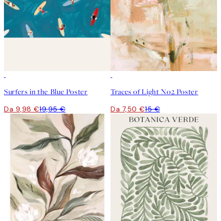
50%*
50%*
Surfers in the Blue Poster
Traces of Light No2 Poster
Da 9,98 €
19,95 €
Da 7,50 €
15 €