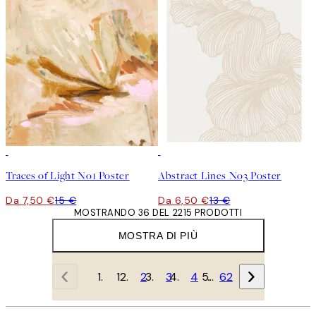
50%*
50%*
Traces of Light No1 Poster
Abstract Lines No3 Poster
Da 7,50 €
15 €
Da 6,50 €
13 €
MOSTRANDO 36 DEL 2215 PRODOTTI
MOSTRA DI PIÙ
1
2
3
4
…
62