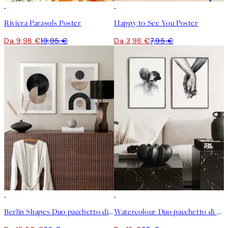
50%*
50%*
Riviera Parasols Poster
Happy to See You Poster
Da 9,98 €
19,95 €
Da 3,98 €
7,95 €
-40%
-40%
Berlin Shapes Duo pacchetto di poster
Watercolour Duo pacchetto di poster