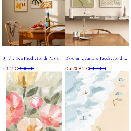
-40%
-40%
By the Sea Pacchetto di Poster
Blooming Amore Pacchetto di Poster
43,41 €
72,35 €
Da 23,94 €
39,90 €