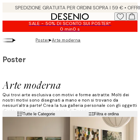
Skip
to
main
SALE - 50% DI SCONTO SUI POSTER*
content.
0 min
0 s
Valido
fino
▸
▸
Poster
Arte moderna
a:
2026-
08-
Poster
09
Arte moderna
Qui trovi arte esclusiva con motivi e forme astratte. Molti dei
nostri motivi sono disegnati a mano e non si trovano da
nessun'altra parte!
Crea la tua galleria personale con gli oggetti
d’arte moderni e a basso costo di Desenio
.
Leggi di più
Tutte le Categorie
Filtra e ordina