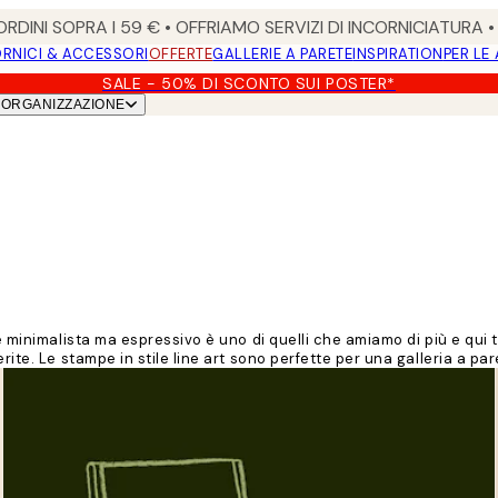
RDINI SOPRA I 59 € • OFFRIAMO SERVIZI DI INCORNICIATURA 
RNICI & ACCESSORI
OFFERTE
GALLERIE A PARETE
INSPIRATION
PER LE
SALE - 50% DI SCONTO SUI POSTER*
ORGANIZZAZIONE
 minimalista ma espressivo è uno di quelli che amiamo di più e qui trov
rite. Le stampe in stile line art sono perfette per una galleria a par