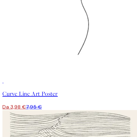
50%*
Curve Line Art Poster
Da 3,98 €
7,95 €