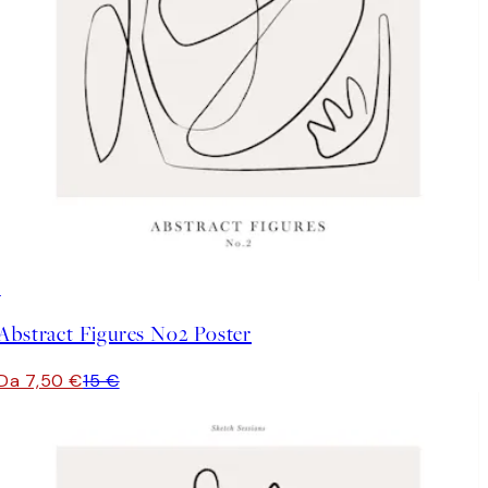
50%*
Abstract Figures No2 Poster
Da 7,50 €
15 €