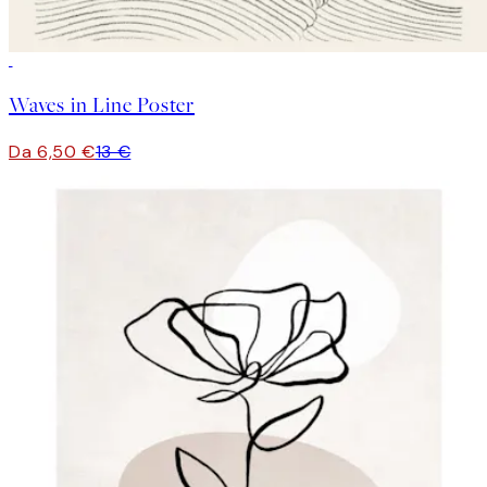
50%*
Waves in Line Poster
Da 6,50 €
13 €