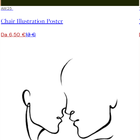
50%*
AW25
Chair Illustration Poster
Da 6,50 €
13 €