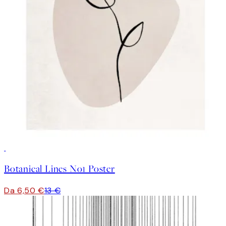
50%*
Botanical Lines No1 Poster
Da 6,50 €
13 €