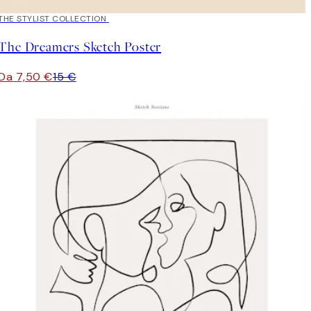
50%*
THE STYLIST COLLECTION
The Dreamers Sketch Poster
Da 7,50 €
15 €