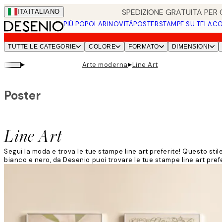
Skip
SPEDIZIONE GRATUITA PER O
ITA
ITALIANO
to
PIÚ POPOLARI
NOVITÀ
POSTER
STAMPE SU TELA
CO
main
content.
TUTTE LE CATEGORIE
COLORE
FORMATO
DIMENSIONI
▸
▸
Arte moderna
Line Art
Poster
Line Art
Segui la moda e trova le tue stampe line art preferite! Questo stile
bianco e nero, da Desenio puoi trovare le tue stampe line art prefe