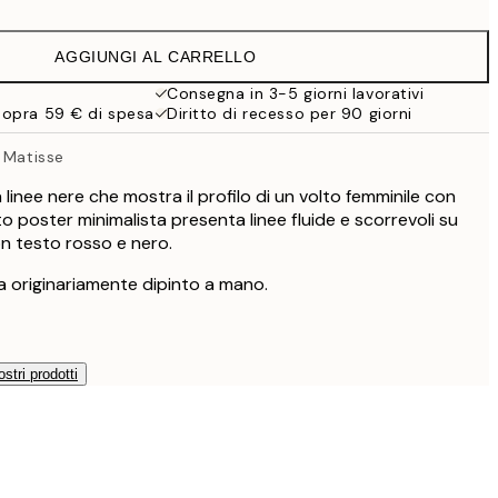
16,23 €
32,45 €
AGGIUNGI AL CARRELLO
59,50 €
119 €
Consegna in 3-5 giorni lavorativi
sopra 59 € di spesa
Diritto di recesso per 90 giorni
 Matisse
linee nere che mostra il profilo di un volto femminile con
to poster minimalista presenta linee fluide e scorrevoli su
n testo rosso e nero.
 originariamente dipinto a mano.
ostri prodotti