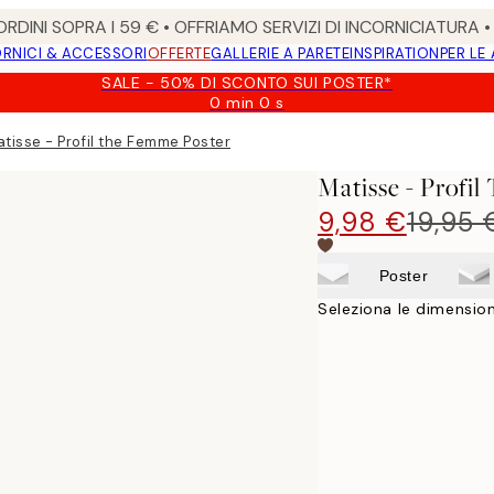
RDINI SOPRA I 59 € • OFFRIAMO SERVIZI DI INCORNICIATURA 
RNICI & ACCESSORI
OFFERTE
GALLERIE A PARETE
INSPIRATION
PER LE
SALE - 50% DI SCONTO SUI POSTER*
0 min
0 s
Valido
fino
tisse - Profil the Femme Poster
a:
2026-
Matisse - Profi
08-
09
9,98 €
19,95 
Poster
Seleziona le dimension