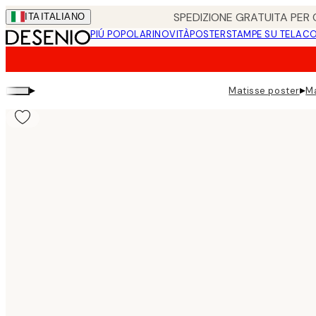
Skip
SPEDIZIONE GRATUITA PER O
ITA
ITALIANO
to
PIÚ POPOLARI
NOVITÀ
POSTER
STAMPE SU TELA
CO
main
content.
▸
▸
Matisse poster
Ma