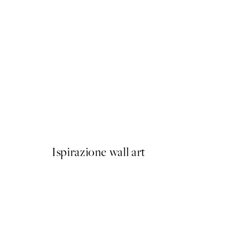
50%*
Maison Rouge Poster
Da 9,98 €
19,95 €
Ispirazione wall art