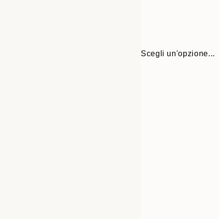
Scegli un'opzione...
Frame
30x40 cm
options