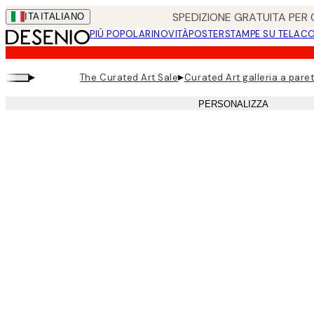
Skip
SPEDIZIONE GRATUITA PER O
ITA
ITALIANO
to
PIÚ POPOLARI
NOVITÀ
POSTER
STAMPE SU TELA
CO
main
content.
▸
▸
The Curated Art Sale
Curated Art galleria a pare
PERSONALIZZA