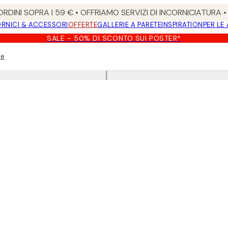
RDINI SOPRA I 59 € • OFFRIAMO SERVIZI DI INCORNICIATURA 
RNICI & ACCESSORI
OFFERTE
GALLERIE A PARETE
INSPIRATION
PER LE
SALE - 50% DI SCONTO SUI POSTER*
te