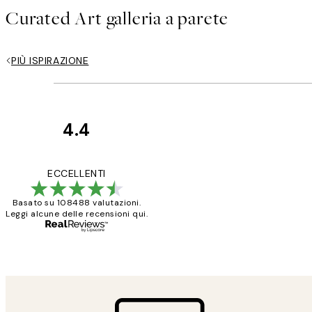
Curated Art galleria a parete
PIÙ ISPIRAZIONE
4.4
recensioni
dei
PERFECT!!
ECCELLENTI
clienti
Basato su 108488 valutazioni.
Leggi alcune delle recensioni qui.
26 mag
Alessandra G