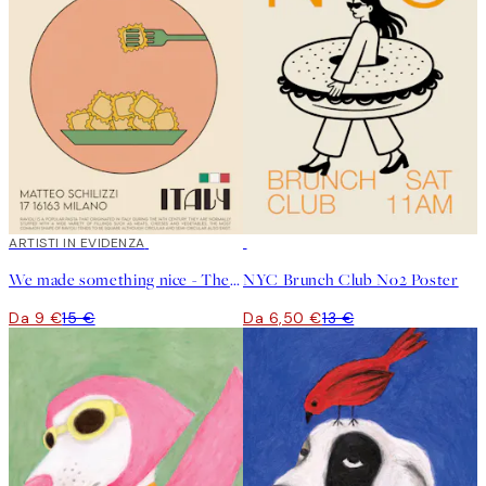
40%*
ARTISTI IN EVIDENZA
50%*
We made something nice - The Ravioli Poster
NYC Brunch Club No2 Poster
Da 9 €
15 €
Da 6,50 €
13 €