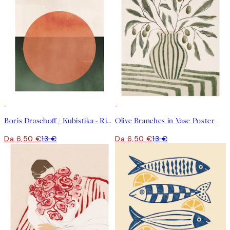
50%*
50%*
Boris Draschoff / Kubistika - Rising Poster
Olive Branches in Vase Poster
Da 6,50 €
13 €
Da 6,50 €
13 €