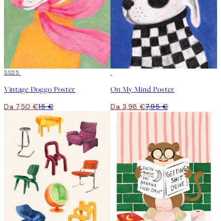
50%*
SS25
50%*
Vintage Doggo Poster
On My Mind Poster
Da 7,50 €
15 €
Da 3,98 €
7,95 €