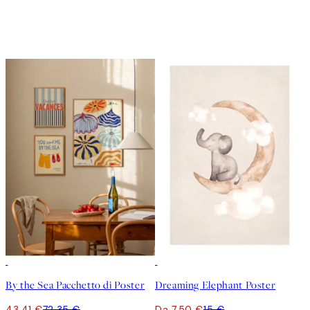
-40%
50%*
By the Sea Pacchetto di Poster
Dreaming Elephant Poster
43,41 €
72,35 €
Da 7,50 €
15 €