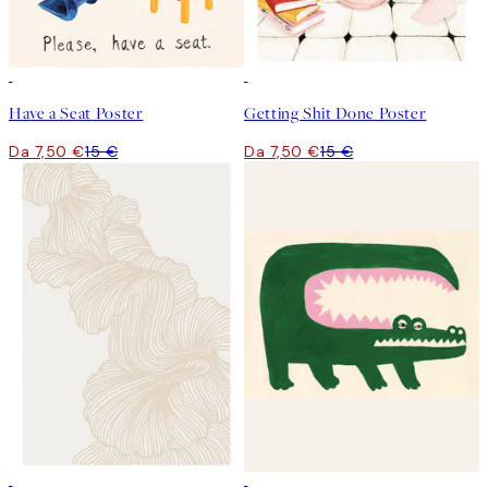
50%*
50%*
Have a Seat Poster
Getting Shit Done Poster
Da 7,50 €
15 €
Da 7,50 €
15 €
50%*
50%*