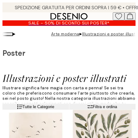
Skip
to
main
SALE - 50% DI SCONTO SUI POSTER*
content.
▸
▸
Arte moderna
Illustrazioni e poster illustr
Poster
Illustrazioni e poster illustrati
Illustrare significa fare magia con carta e penna! Se sei tra
coloro che preferiscono consumare l'arte piuttosto che crearla,
sei nel posto giusto! Nella nostra categoria illustrazioni abbiamo
raccolto soggetti selezionati con diversi stili in modo che tu
Leggi di più
Tutte le Categorie
Filtra e ordina
possa trovare qualcosa di adatto per te e la tua casa.