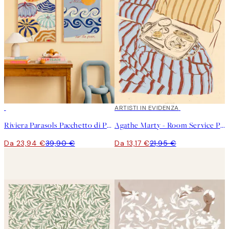
-40%
40%*
ARTISTI IN EVIDENZA
Riviera Parasols Pacchetto di Poster
Agathe Marty - Room Service Poster
Da 23,94 €
39,90 €
Da 13,17 €
21,95 €