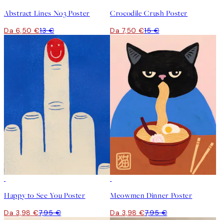
Abstract Lines No3 Poster
Crocodile Crush Poster
Da 6,50 €
13 €
Da 7,50 €
15 €
50%*
50%*
Happy to See You Poster
Meowmen Dinner Poster
Da 3,98 €
7,95 €
Da 3,98 €
7,95 €