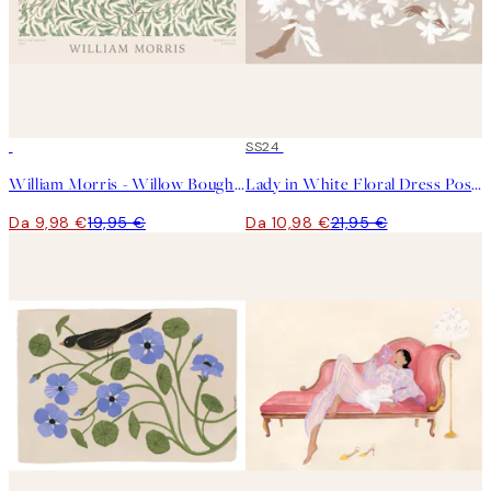
50%*
50%*
SS24
William Morris - Willow Bough Landscape Poster
Lady in White Floral Dress Poster
Da 9,98 €
19,95 €
Da 10,98 €
21,95 €