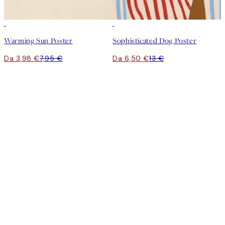
50%*
50%*
Warming Sun Poster
Sophisticated Dog Poster
Da 3,98 €
7,95 €
Da 6,50 €
13 €