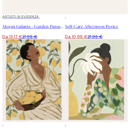
40%*
ARTISTI IN EVIDENZA
50%*
Megan Galante - Garden Pansey Poster
Self-Care Afternoon Poster
Da 13,17 €
21,95 €
Da 10,98 €
21,95 €
50%*
50%*