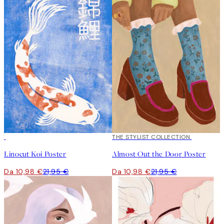
50%*
50%*
THE STYLIST COLLECTION
Linocut Koi Poster
Almost Out the Door Poster
Da 10,98 €
21,95 €
Da 10,98 €
21,95 €