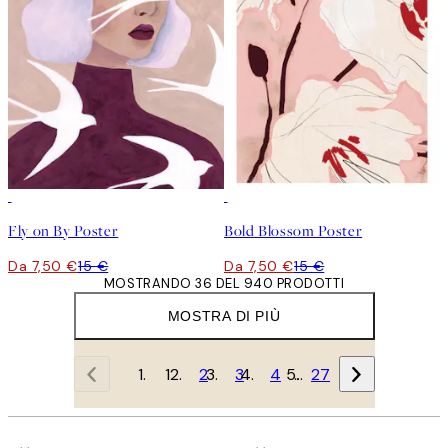
50%*
50%*
Fly on By Poster
Bold Blossom Poster
Da 7,50 €
15 €
Da 7,50 €
15 €
MOSTRANDO 36 DEL 940 PRODOTTI
MOSTRA DI PIÙ
1
2
3
4
…
27