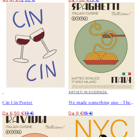
50%*
40%*
ARTISTI IN EVIDENZA
Cin Cin Poster
We made something nice - The Spaghetti Poster
Da 6,50 €
13 €
Da 9 €
15 €