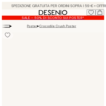
Skip
to
main
SALE - 50% DI SCONTO SUI POSTER*
content.
▸
▸
Poster
Crocodile Crush Poster
Product
images