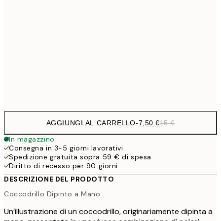
21,
15,2
40x50 cm
30,
1
50x70 cm
Frame
options
AGGIUNGI AL CARRELLO
-
7,50 €
15 €
In magazzino
Consegna in 3-5 giorni lavorativi
Spedizione gratuita sopra 59 € di spesa
Diritto di recesso per 90 giorni
DESCRIZIONE DEL PRODOTTO
Coccodrillo Dipinto a Mano
Un’illustrazione di un coccodrillo, originariamente dipinta a