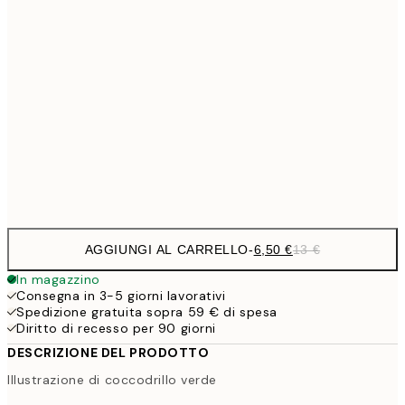
6,
21x30 cm
9,
30x40 cm
19,
16,2
50x70 cm
32,
Frame
options
AGGIUNGI AL CARRELLO
-
6,50 €
13 €
In magazzino
Consegna in 3-5 giorni lavorativi
Spedizione gratuita sopra 59 € di spesa
Diritto di recesso per 90 giorni
DESCRIZIONE DEL PRODOTTO
Illustrazione di coccodrillo verde