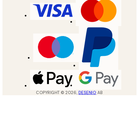
COPYRIGHT ©
2026
,
DESENIO
AB