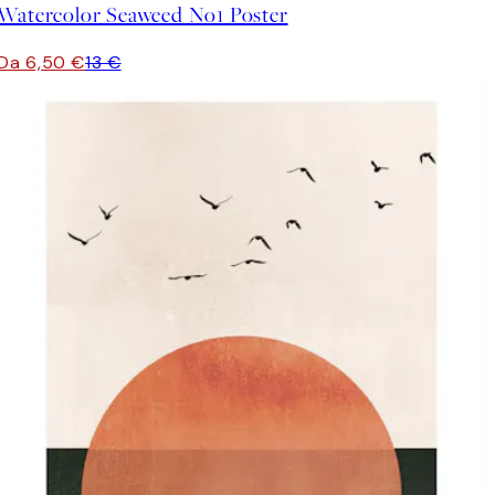
Watercolor Seaweed No1 Poster
Da 6,50 €
13 €