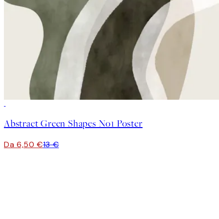
50%*
Abstract Green Shapes No1 Poster
Da 6,50 €
13 €