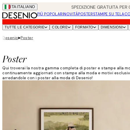
Skip
SPEDIZIONE GRATUITA PER O
ITA
ITALIANO
to
PIÚ POPOLARI
NOVITÀ
POSTER
STAMPE SU TELA
CO
main
content.
TUTTE LE CATEGORIE
COLORE
FORMATO
DIMENSIONI
▸
Desenio
Poster
Poster
Qui troverai la nostra gamma completa di poster e stampe alla mod
continuamente aggiornati con stampe alla moda e motivi esclusivi 
arredandole con i poster alla moda di Desenio!