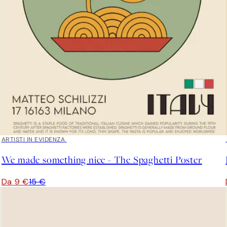
40%*
ARTISTI IN EVIDENZA
We made something nice - The Spaghetti Poster
Da 9 €
15 €