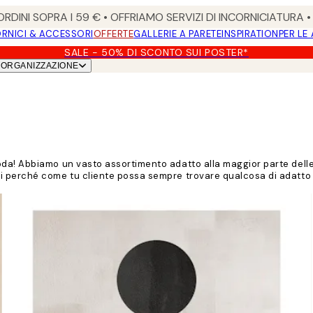
RDINI SOPRA I 59 € • OFFRIAMO SERVIZI DI INCORNICIATURA 
RNICI & ACCESSORI
OFFERTE
GALLERIE A PARETE
INSPIRATION
PER LE
SALE - 50% DI SCONTO SUI POSTER*
ORGANIZZAZIONE
a! Abbiamo un vasto assortimento adatto alla maggior parte delle c
perché come tu cliente possa sempre trovare qualcosa di adatto all