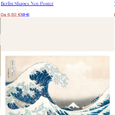
Berlin Shapes No1 Poster
Da 6,50 €
13 €