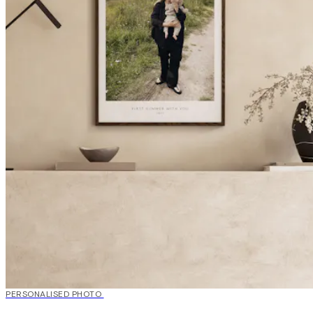
20%*
PERSONALISED PHOTO
Crea arte