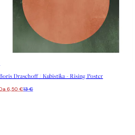
50%*
Boris Draschoff / Kubistika - Rising Poster
Da 6,50 €
13 €