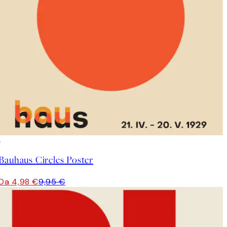
50%*
Bauhaus Circles Poster
Da 4,98 €
9,95 €