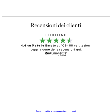
Recensioni dei clienti
ECCELLENTI
4.4 su 5 stelle
Basato su 108488 valutazioni.
Leggi alcune delle recensioni qui.
Acquirente verificato
recensioni
dei
PERFECT!!
clienti
26 mag
Alessandra G
Vedi più recensioni qui