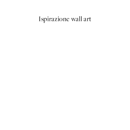
Da 6,50 €
13 €
Ispirazione wall art