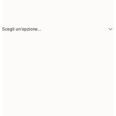
Scegli un'opzione...
10,9
30x40 cm
21,