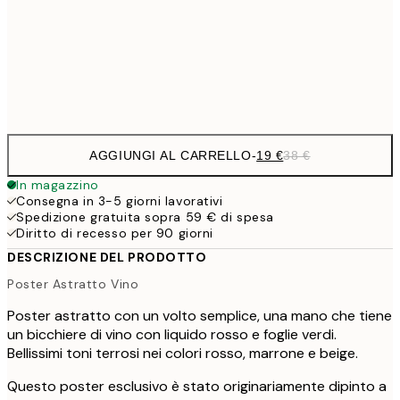
1
50x70 cm
Frame
options
AGGIUNGI AL CARRELLO
-
19 €
38 €
In magazzino
Consegna in 3-5 giorni lavorativi
Spedizione gratuita sopra 59 € di spesa
Diritto di recesso per 90 giorni
DESCRIZIONE DEL PRODOTTO
Poster Astratto Vino
Poster astratto con un volto semplice, una mano che tiene
un bicchiere di vino con liquido rosso e foglie verdi.
Bellissimi toni terrosi nei colori rosso, marrone e beige.
Questo poster esclusivo è stato originariamente dipinto a