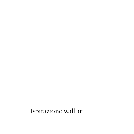
50%*
Cup of Espresso Poster
Da 6,50 €
13 €
Ispirazione wall art