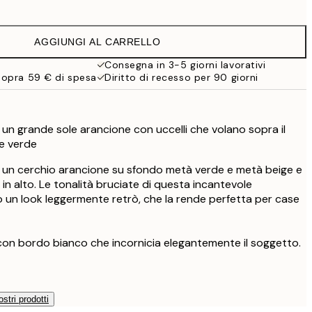
9,98 €
19,95 €
AGGIUNGI AL CARRELLO
16,23 €
32,45 €
Consegna in 3-5 giorni lavorativi
sopra 59 € di spesa
Diritto di recesso per 90 giorni
di un grande sole arancione con uccelli che volano sopra il
 e verde
 di un cerchio arancione su sfondo metà verde e metà beige e
o in alto. Le tonalità bruciate di questa incantevole
no un look leggermente retrò, che la rende perfetta per case
con bordo bianco che incornicia elegantemente il soggetto.
ostri prodotti