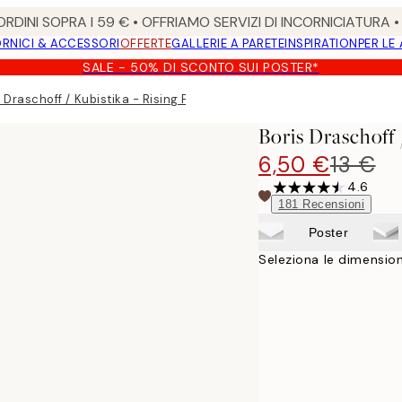
RDINI SOPRA I 59 € • OFFRIAMO SERVIZI DI INCORNICIATURA 
RNICI & ACCESSORI
OFFERTE
GALLERIE A PARETE
INSPIRATION
PER LE
SALE - 50% DI SCONTO SUI POSTER*
 Draschoff / Kubistika - Rising Poster
Boris Draschoff 
6,50 €
13 €
4.6
181
Recensioni
Poster
Seleziona le dimension