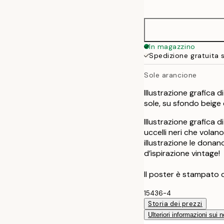
options
30x40 cm
50x70 cm
In magazzino
Spedizione gratuita 
Sole arancione
Illustrazione grafica 
sole, su sfondo beige
Illustrazione grafica
uccelli neri che volan
illustrazione le dona
d’ispirazione vintage!
Il poster è stampato 
15436-4
Storia dei prezzi
Ulteriori informazioni sui n