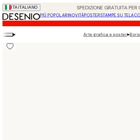
Skip
SPEDIZIONE GRATUITA PER O
ITA
ITALIANO
to
PIÚ POPOLARI
NOVITÀ
POSTER
STAMPE SU TELA
CO
main
content.
▸
▸
Arte grafica e poster
Boris