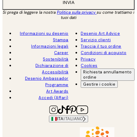
INVIA
Si prega di leggere la nostra
Politica sulla privacy
su come trattiamo i
tuoi dati
Informazioni su desenio
Desenio Art Advice
Stampa
Servizio clienti
Informazioni legali
Traccia il tuo ordine
Career
Condizioni di acquisto
Sostenibilità
Privacy
Dichiarazione di
Cookies
Accessibilità
Richiesta annullamento
ordine
Desenio Ambassador
Gestire i cookie
Programme
Art Awards
Accedi (Affari)
ITA
ITALIANO