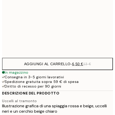
9,
30x40 cm
19,
16,2
50x70 cm
32,
Frame
options
AGGIUNGI AL CARRELLO
-
6,50 €
13 €
In magazzino
Consegna in 3-5 giorni lavorativi
Spedizione gratuita sopra 59 € di spesa
Diritto di recesso per 90 giorni
DESCRIZIONE DEL PRODOTTO
Uccelli al tramonto
Illustrazione grafica di una spiaggia rossa e beige, uccelli
neri e un cerchio beige chiaro