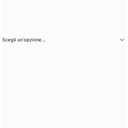
Scegli un'opzione...
6,
21x30 cm