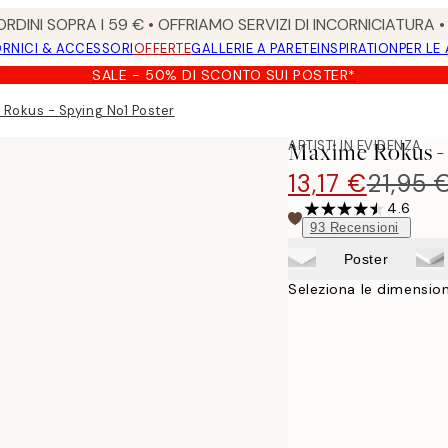
RDINI SOPRA I 59 € • OFFRIAMO SERVIZI DI INCORNICIATURA 
RNICI & ACCESSORI
OFFERTE
GALLERIE A PARETE
INSPIRATION
PER LE
SALE - 50% DI SCONTO SUI POSTER*
Rokus - Spying No1 Poster
ARTISTI IN EVIDENZA
Maxime Rokus - 
13,17 €
21,95 
4.6
93
Recensioni
Poster
Seleziona le dimension