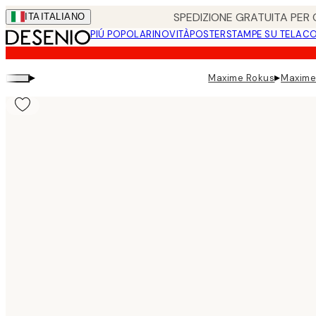
Skip
SPEDIZIONE GRATUITA PER O
ITA
ITALIANO
to
PIÚ POPOLARI
NOVITÀ
POSTER
STAMPE SU TELA
CO
main
content.
▸
▸
Maxime Rokus
Maxime 