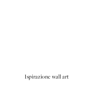
50%*
Mediterranean Mingle Post
Da 9,98 €
19,95 €
Ispirazione wall art