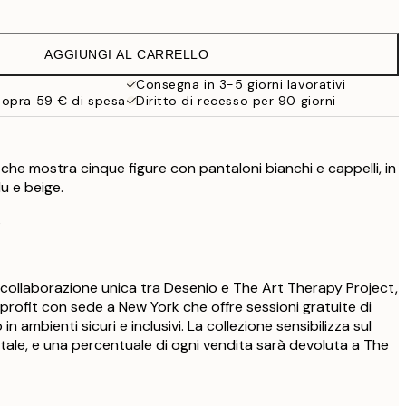
22,80 €
38 €
AGGIUNGI AL CARRELLO
32,67 €
54,45 €
Consegna in 3-5 giorni lavorativi
sopra 59 € di spesa
Diritto di recesso per 90 giorni
r
che mostra cinque figure con pantaloni bianchi e cappelli, in
u e beige.
s
 collaborazione unica tra Desenio e The Art Therapy Project,
profit con sede a New York che offre sessioni gratuite di
in ambienti sicuri e inclusivi. La collezione sensibilizza sul
tale, e una percentuale di ogni vendita sarà devoluta a The