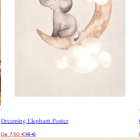
50%*
Dreaming Elephant Poster
Da 7,50 €
15 €