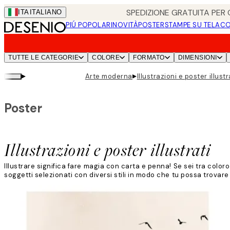
Skip
SPEDIZIONE GRATUITA PER O
ITA
ITALIANO
to
PIÚ POPOLARI
NOVITÀ
POSTER
STAMPE SU TELA
CO
main
content.
TUTTE LE CATEGORIE
COLORE
FORMATO
DIMENSIONI
▸
▸
Arte moderna
Illustrazioni e poster illustr
Poster
Illustrazioni e poster illustrati
Illustrare significa fare magia con carta e penna! Se sei tra colo
soggetti selezionati con diversi stili in modo che tu possa trovare