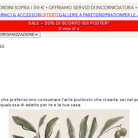
RDINI SOPRA I 59 € • OFFRIAMO SERVIZI DI INCORNICIATURA 
RNICI & ACCESSORI
OFFERTE
GALLERIE A PARETE
INSPIRATION
PER LE
SALE - 50% DI SCONTO SUI POSTER*
0 min
0 s
Valido
ORGANIZZAZIONE
fino
a:
ati
2026-
08-
09
ro che preferiscono consumare l'arte piuttosto che crearla, sei nel p
 qualcosa di adatto per te e la tua casa.