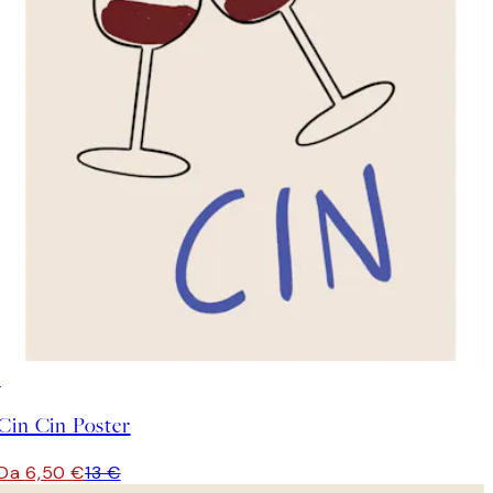
50%*
Cin Cin Poster
Da 6,50 €
13 €