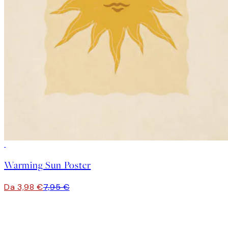
50%*
Warming Sun Poster
Da 3,98 €
7,95 €