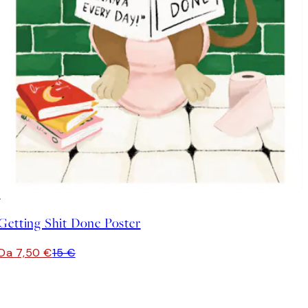
50%*
Getting Shit Done Poster
Da 7,50 €
15 €