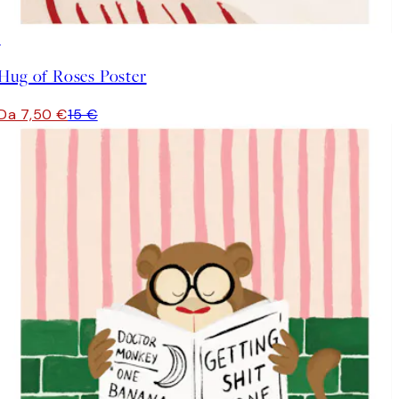
50%*
Hug of Roses Poster
Da 7,50 €
15 €