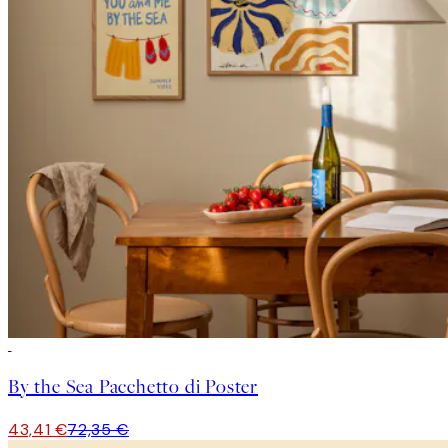
-40%
By the Sea Pacchetto di Poster
43,41 €
72,35 €