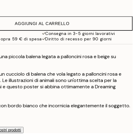
15 €
10,98 €
21,95 €
AGGIUNGI AL CARRELLO
19 €
38 €
Consegna in 3-5 giorni lavorativi
sopra 59 € di spesa
Diritto di recesso per 90 giorni
una piccola balena legata a palloncini rosa e beige su
un cucciolo di balena che vola legato a palloncini rosa e
Le illustrazioni di animali sono un'ottima scelta per la
i e questo poster si abbina ottimamente a Dreaming
con bordo bianco che incornicia elegantemente il soggetto.
ostri prodotti