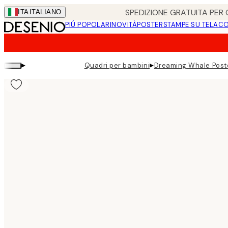
Skip
SPEDIZIONE GRATUITA PER O
ITA
ITALIANO
to
PIÚ POPOLARI
NOVITÀ
POSTER
STAMPE SU TELA
CO
main
content.
▸
▸
Quadri per bambini
Dreaming Whale Post