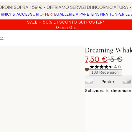
RDINI SOPRA I 59 € • OFFRIAMO SERVIZI DI INCORNICIATURA 
RNICI & ACCESSORI
OFFERTE
GALLERIE A PARETE
INSPIRATION
PER LE
SALE - 50% DI SCONTO SUI POSTER*
0 min
0 s
Valido
fino
er
a:
2026-
Dreaming Whale
08-
09
7,50 €
15 €
4.5
108
Recensioni
Poster
Seleziona le dimension