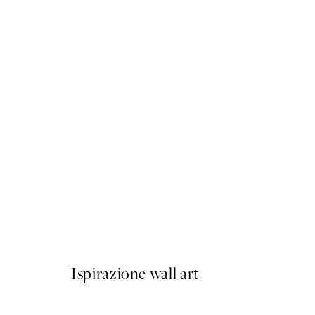
50%*
Flying Bunny Poster
Da 3,98 €
7,95 €
Ispirazione wall art