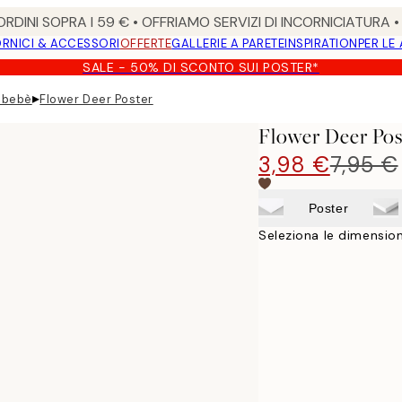
RDINI SOPRA I 59 € • OFFRIAMO SERVIZI DI INCORNICIATURA 
RNICI & ACCESSORI
OFFERTE
GALLERIE A PARETE
INSPIRATION
PER LE
SALE - 50% DI SCONTO SUI POSTER*
▸
 bebè
Flower Deer Poster
Flower Deer Pos
3,98 €
7,95 €
Poster
Seleziona le dimension