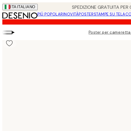
Skip
SPEDIZIONE GRATUITA PER O
ITA
ITALIANO
to
PIÚ POPOLARI
NOVITÀ
POSTER
STAMPE SU TELA
CO
main
content.
▸
Poster per cameretta