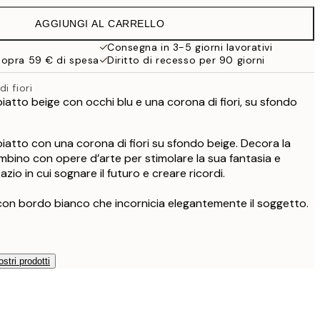
13 €
AGGIUNGI AL CARRELLO
9,98 €
19,95 €
Consegna in 3-5 giorni lavorativi
sopra 59 € di spesa
Diritto di recesso per 90 giorni
16,23 €
32,45 €
i fiori
rbiatto beige con occhi blu e una corona di fiori, su sfondo
rbiatto con una corona di fiori su sfondo beige. Decora la
bino con opere d’arte per stimolare la sua fantasia e
zio in cui sognare il futuro e creare ricordi.
con bordo bianco che incornicia elegantemente il soggetto.
ostri prodotti