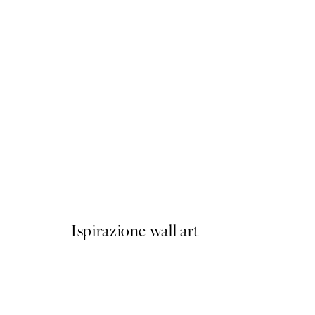
50%*
Furry Friends Hug Poster
Da 7,50 €
15 €
Ispirazione wall art