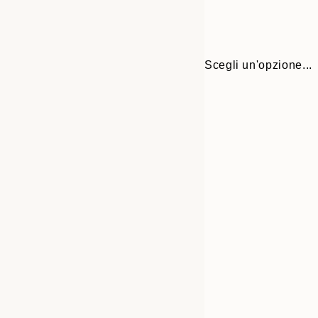
Scegli un'opzione...
Frame
13x18 cm
options
21x30 cm