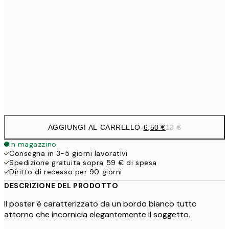
9,
30x40 cm
19,
16,2
50x70 cm
32,
Frame
options
AGGIUNGI AL CARRELLO
-
6,50 €
13 €
In magazzino
Consegna in 3-5 giorni lavorativi
Spedizione gratuita sopra 59 € di spesa
Diritto di recesso per 90 giorni
DESCRIZIONE DEL PRODOTTO
Il poster è caratterizzato da un bordo bianco tutto
attorno che incornicia elegantemente il soggetto.