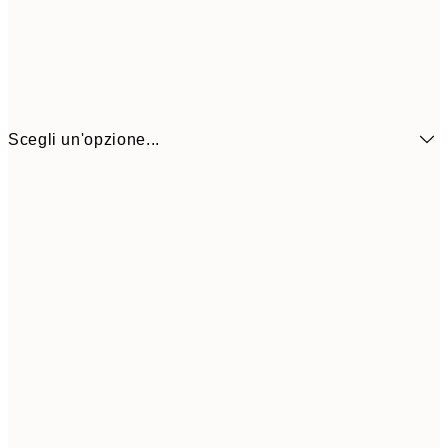
Scegli un'opzione...
6,
21x30 cm