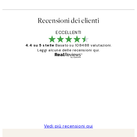
Recensioni dei clienti
ECCELLENTI
4.4 su 5 stelle
Basato su 108488 valutazioni.
Leggi alcune delle recensioni qui.
Acquirente verificato
recensioni
dei
PERFECT!!
clienti
26 mag
Alessandra G
Vedi più recensioni qui