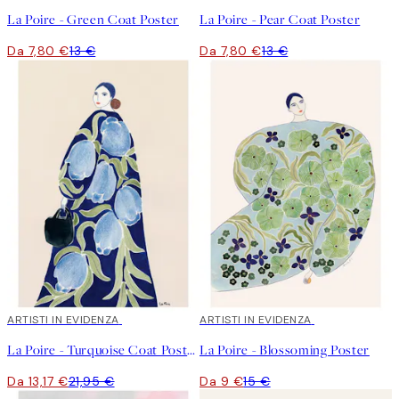
La Poire - Green Coat Poster
La Poire - Pear Coat Poster
Da 7,80 €
13 €
Da 7,80 €
13 €
40%*
ARTISTI IN EVIDENZA
40%*
ARTISTI IN EVIDENZA
La Poire - Turquoise Coat Poster
La Poire - Blossoming Poster
Da 13,17 €
21,95 €
Da 9 €
15 €