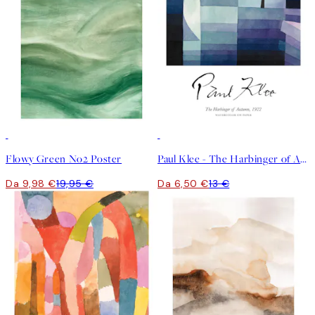
50%*
50%*
Flowy Green No2 Poster
Paul Klee - The Harbinger of Autumn Poster
Da 9,98 €
19,95 €
Da 6,50 €
13 €