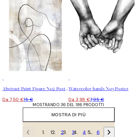
50%*
50%*
Abstract Paint Figure No2 Poster
Watercolor hands No3 Poster
Da 7,50 €
15 €
Da 3,98 €
7,95 €
MOSTRANDO 36 DEL 186 PRODOTTI
MOSTRA DI PIÙ
1
2
3
4
…
6