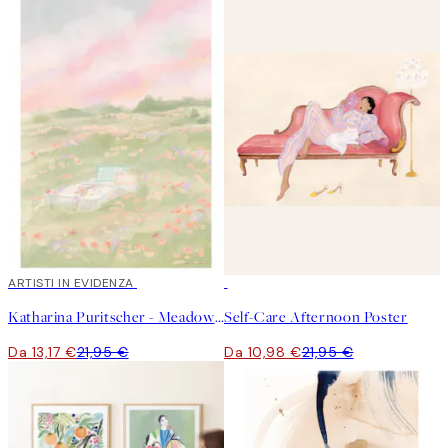
40%*
ARTISTI IN EVIDENZA
50%*
Katharina Puritscher - Meadow Poster
Self-Care Afternoon Poster
Da 13,17 €
21,95 €
Da 10,98 €
21,95 €