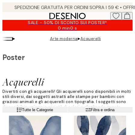
Skip
to
main
SALE - 50% DI SCONTO SUI POSTER*
content.
0 min
0 s
Valido
fino
▸
▸
Arte moderna
Acquerelli
a:
2026-
08-
Poster
09
Acquerelli
Divertiti con gli acquerelli! Gli acquerelli sono disponibili in molti
stili diversi, dai soggetti astratti alle stampe per bambini con
graziosi animali e gli acquerelli con tipografia. I soggetti sono
disponibili in un’ampia varietà di colori e sfogliando questa
Leggi di più
Tutte le Categorie
Filtra e ordina
collezione troverai di sicuro il tuo nuovo preferito!