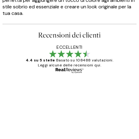
perfetta per aggiungere un tocco di colore agli ambienti in
stile sobrio ed essenziale e creare un look originale per la
tua casa.
Recensioni dei clienti
ECCELLENTI
4.4 su 5 stelle
Basato su 108488 valutazioni.
Leggi alcune delle recensioni qui.
Acquirente verificato
recensioni
dei
PERFECT!!
clienti
26 mag
Alessandra G