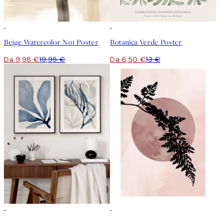
50%*
50%*
Beige Watercolor No1 Poster
Botanica Verde Poster
Da 9,98 €
19,95 €
Da 6,50 €
13 €
-40%
-70%
Outlet