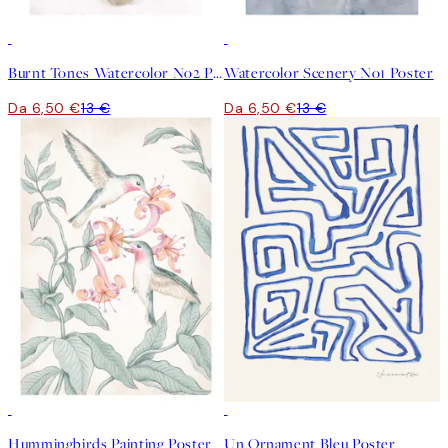
50%*
50%*
Burnt Tones Watercolor No2 Poster
Watercolor Scenery No1 Poster
Da 6,50 €
13 €
Da 6,50 €
13 €
50%*
50%*
Hummingbirds Painting Poster
Un Ornament Bleu Poster