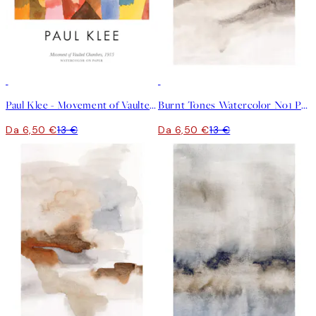
50%*
50%*
Paul Klee - Movement of Vaulted Chambers Poster
Burnt Tones Watercolor No1 Poster
Da 6,50 €
13 €
Da 6,50 €
13 €