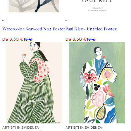
50%*
50%*
Watercolor Seaweed No2 Poster
Paul Klee - Untitled Poster
Da 6,50 €
13 €
Da 6,50 €
13 €
40%*
ARTISTI IN EVIDENZA
40%*
ARTISTI IN EVIDENZA