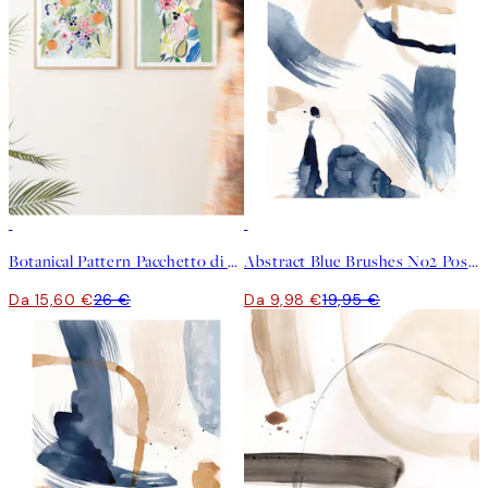
-40%
50%*
Botanical Pattern Pacchetto di Poster
Abstract Blue Brushes No2 Poster
Da 15,60 €
26 €
Da 9,98 €
19,95 €