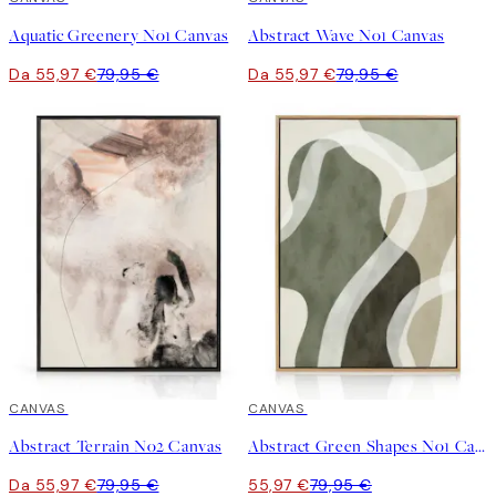
Aquatic Greenery No1 Canvas
Abstract Wave No1 Canvas
Da 55,97 €
79,95 €
Da 55,97 €
79,95 €
30%*
CANVAS
30%*
CANVAS
Abstract Terrain No2 Canvas
Abstract Green Shapes No1 Canvas
Da 55,97 €
79,95 €
55,97 €
79,95 €