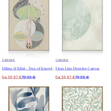
30%*
CANVAS
30%*
CANVAS
Hilma Af Klint - Tree of Knowledge, No. 5 Canvas
Ficus Line Drawing Canvas
Da 55,97 €
79,95 €
Da 55,97 €
79,95 €