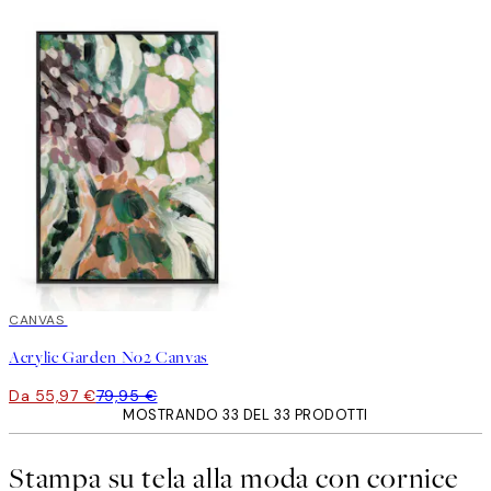
30%*
CANVAS
Acrylic Garden No2 Canvas
Da 55,97 €
79,95 €
MOSTRANDO 33 DEL 33 PRODOTTI
Stampa su tela alla moda con cornice