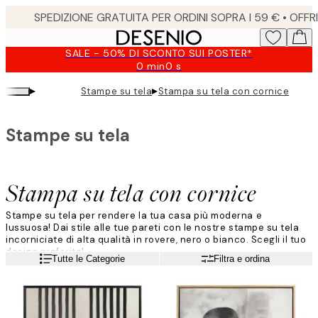
Skip
to
main
SALE - 50% DI SCONTO SUI POSTER*
content.
0 min
0 s
Valido
fino
▸
▸
Stampe su tela
Stampa su tela con cornice
a:
2026-
08-
Stampe su tela
09
Stampa su tela con cornice
Stampe su tela per rendere la tua casa più moderna e
lussuosa! Dai stile alle tue pareti con le nostre stampe su tela
incorniciate di alta qualità in rovere, nero o bianco. Scegli il tuo
design preferito!
Leggi di più
Tutte le Categorie
Filtra e ordina