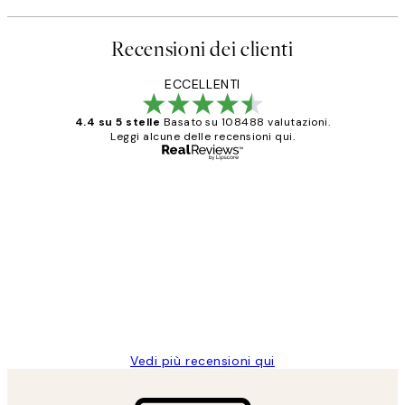
Recensioni dei clienti
ECCELLENTI
4.4 su 5 stelle
Basato su 108488 valutazioni.
Leggi alcune delle recensioni qui.
Acquirente verificato
recensioni
dei
PERFECT!!
clienti
26 mag
Alessandra G
Vedi più recensioni qui