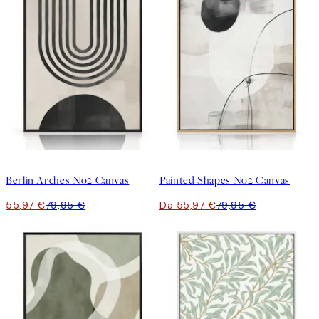
30%*
30%*
Berlin Arches No2 Canvas
Painted Shapes No2 Canvas
55,97 €
79,95 €
Da 55,97 €
79,95 €