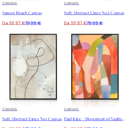
30%*
CANVAS
30%*
CANVAS
Sunset Beach Canvas
Soft Abstract Lines No2 Canvas
Da 55,97 €
79,95 €
Da 55,97 €
79,95 €
30%*
CANVAS
30%*
CANVAS
Soft Abstract Lines No1 Canvas
Paul Klee - Movement of Vaulted Chambers Canvas