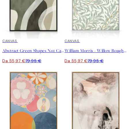
30%*
CANVAS
30%*
CANVAS
Abstract Green Shapes No1 Canvas
William Morris - Willow Bough Canvas
Da 55,97 €
79,95 €
Da 55,97 €
79,95 €