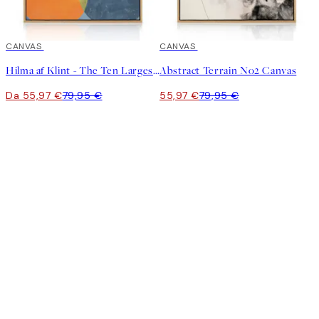
30%*
CANVAS
30%*
CANVAS
Hilma af Klint - The Ten Largest, Childhood, No. 2
Abstract Terrain No2 Canvas
Da 55,97 €
79,95 €
55,97 €
79,95 €