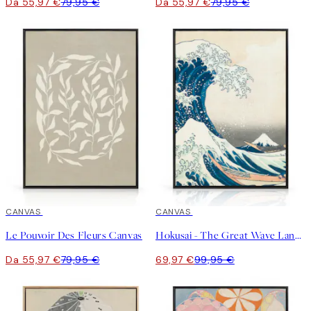
Da 55,97 €
79,95 €
Da 55,97 €
79,95 €
30%*
CANVAS
30%*
CANVAS
Le Pouvoir Des Fleurs Canvas
Hokusai - The Great Wave Landscape Canvas
Da 55,97 €
79,95 €
69,97 €
99,95 €