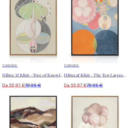
30%*
CANVAS
30%*
CANVAS
Hilma Af Klint - Tree of Knowledge, No. 5 Canvas
Hilma af Klint - The Ten Largest, Childhood, No. 2
Da 55,97 €
79,95 €
Da 55,97 €
79,95 €