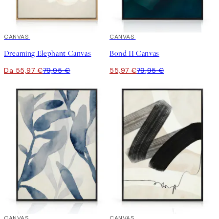
30%*
CANVAS
30%*
CANVAS
Dreaming Elephant Canvas
Bond II Canvas
Da 55,97 €
79,95 €
55,97 €
79,95 €
30%*
CANVAS
30%*
CANVAS