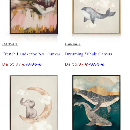
30%*
CANVAS
30%*
CANVAS
French Landscape No1 Canvas
Dreaming Whale Canvas
Da 55,97 €
79,95 €
Da 55,97 €
79,95 €