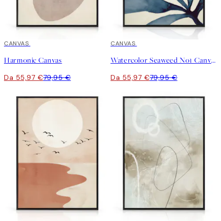
30%*
CANVAS
30%*
CANVAS
Harmonic Canvas
Watercolor Seaweed No1 Canvas
Da 55,97 €
79,95 €
Da 55,97 €
79,95 €